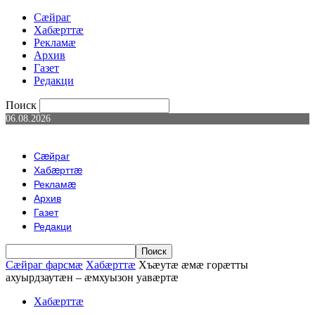
Сæйраг
Хабæрттæ
Рекламæ
Архив
Газет
Редакци
Поиск
06.08.2026
Сæйраг
Хабæрттæ
Рекламæ
Архив
Газет
Редакци
Сæйраг фарсмæ
Хабæрттæ
Хъæутæ æмæ горæтты
ахуырдзаутæн – æмхуызон уавæртæ
Хабæрттæ