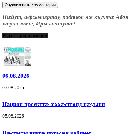
Цæйут, æфсымæртау, радтæм нæ къухтæ Абон
кæрæдзимæ, Иры лæппутæ!..
Редакторы равзæрст
06.08.2026
05.08.2026
Национ проекттæ æххæстгонд цæуынц
05.08.2026
Цæстыты низтæ иртасæн кабинет