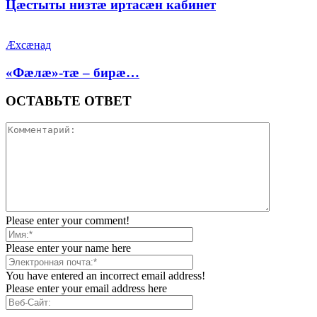
Цæстыты низтæ иртасæн кабинет
Æхсæнад
«Фæлæ»-тæ – бирæ…
ОСТАВЬТЕ ОТВЕТ
Please enter your comment!
Please enter your name here
You have entered an incorrect email address!
Please enter your email address here