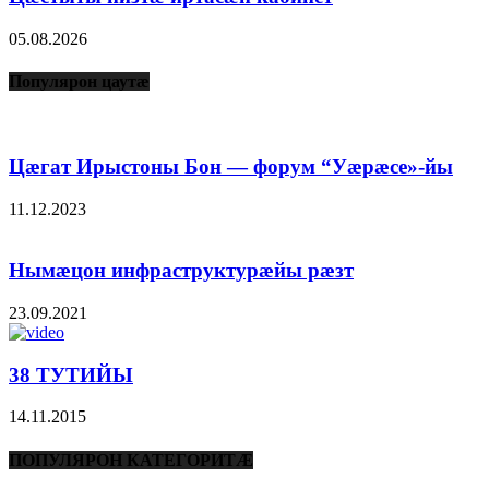
05.08.2026
Популярон цаутæ
Цæгат Ирыстоны Бон — форум “Уæрæсе»-йы
11.12.2023
Нымæцон инфраструктурæйы рæзт
23.09.2021
38 ТУТИЙЫ
14.11.2015
ПОПУЛЯРОН КАТЕГОРИТÆ