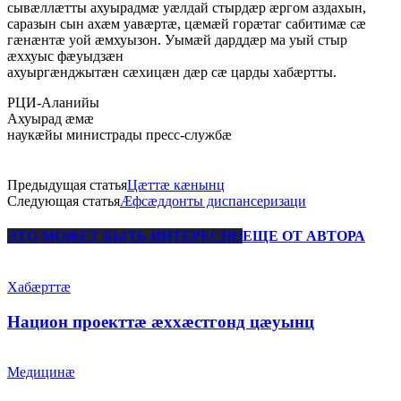
сывæллæтты ахуырадмæ уæлдай стырдæр æргом аздахын,
саразын сын ахæм уавæртæ, цæмæй горæтаг сабитимæ сæ
гæнæнтæ уой æмхуызон. Уымæй дарддæр ма уый стыр
æххуыс фæуыдзæн
ахуыргæнджытæн сæхицæн дæр сæ царды хабæртты.
РЦИ-Аланийы
Ахуырад æмæ
наукæйы министрады пресс-службæ
Предыдущая статья
Цæттæ кæнынц
Следующая статья
Æфсæддонты диспансеризаци
ЭТО МОЖЕТ БЫТЬ ИНТЕРЕСНО
ЕЩЕ ОТ АВТОРА
Хабæрттæ
Национ проекттæ æххæстгонд цæуынц
Медицинæ