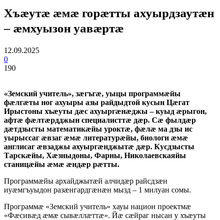
Хъæутæ æмæ горæтты ахуырдзаутæн
– æмхуызон уавæртæ
12.09.2025
0
190
«Земский учитель», зæгъгæ, уыцы программæйы
фæлгæты ног ахуыры азы райдыдтой кусын Цæгат
Ирыстоны хъæуты дæс ахуыргæнæджы – куыд æрыгон,
афтæ фæлтæрдджын специалисттæ дæр. Сæ фылдæр
дæтдзысты математикæйы уроктæ, фæлæ ма дзы ис
уырыссаг æвзаг æмæ литературæйы, биологи æмæ
англисаг æвзаджы ахуыргæнджытæ дæр. Кусдзысты
Тарскæйы, Хæзныдоны, Фарны, Николаевскаяйы
станицæйы æмæ æндæр рæтты.
Программæйы архайджытæй алчидæр райсдзæн
иуæмгъуыдон разæнгардгæнæн мызд – 1 милуан сомы.
Программæ «Земский учитель» хауы национ проектмæ
«Фæсивæд æмæ сывæллæттæ». Йæ сæйраг нысан у хъæуты