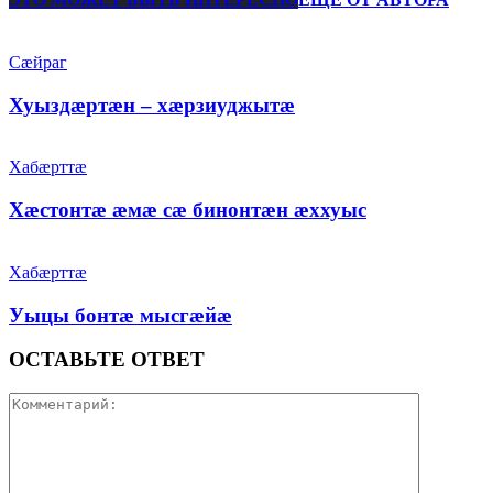
Сæйраг
Хуыздæртæн – хæрзиуджытæ
Хабæрттæ
Хæстонтæ æмæ сæ бинонтæн æххуыс
Хабæрттæ
Уыцы бонтæ мысгæйæ
ОСТАВЬТЕ ОТВЕТ