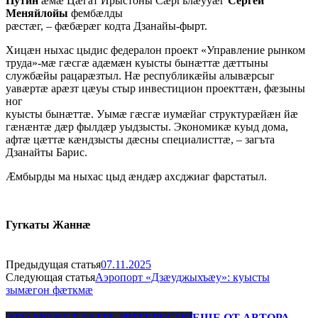
Путин
æмæ Цæгат Ирыстоны Сæргълæууæг
Сергей
Меняйлойы
фембæлды
рæстæг, – фæбæрæг кодта Дзанайы-фырт.
Хицæн ныхас цыдис федералон проект «Управление рынком
труда»-мæ гæсгæ адæмæн куысты бынæттæ дæттыны
службæйы рацарæзтыл. Нæ республикæйы алывæрсыг
уавæртæ арæзт цæуы стыр инвестицион проекттæн, фæзыны
ног
куысты бынæттæ. Уымæ гæсгæ иумæйаг структурæйæн йæ
гæнæнтæ дæр фылдæр уыдзысты. Экономикæ куыд дома,
афтæ цæттæ кæндзысты дæсны специалисттæ, – загъта
Дзанайты Барис.
Æмбырды ма ныхас цыд æндæр ахсджиаг фарстатыл.
Гугкаты
Жаннæ
Предыдущая статья
07.11.2025
Следующая статья
Аэропорт «Дзæуджыхъæу»: куысты
зымæгон фæткмæ
ЭТО МОЖЕТ БЫТЬ ИНТЕРЕСНО
ЕЩЕ ОТ АВТОРА