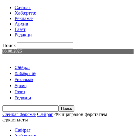
Сæйраг
Хабæрттæ
Рекламæ
Архив
Газет
Редакци
Поиск
08.08.2026
Сæйраг
Хабæрттæ
Рекламæ
Архив
Газет
Редакци
Сæйраг фарсмæ
Сæйраг
Фыццаградон фарстатæм
æркастысты
Сæйраг
Хабæрттæ