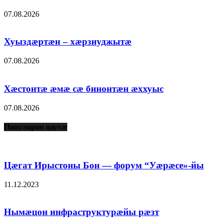
07.08.2026
Хуыздæртæн – хæрзиуджытæ
07.08.2026
Хæстонтæ æмæ сæ бинонтæн æххуыс
07.08.2026
Популярон цаутæ
Цæгат Ирыстоны Бон — форум “Уæрæсе»-йы
11.12.2023
Нымæцон инфраструктурæйы рæзт