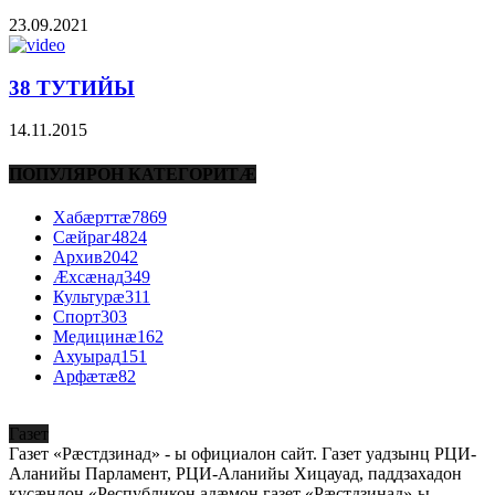
23.09.2021
38 ТУТИЙЫ
14.11.2015
ПОПУЛЯРОН КАТЕГОРИТÆ
Хабæрттæ
7869
Сæйраг
4824
Архив
2042
Æхсæнад
349
Культурæ
311
Спорт
303
Медицинæ
162
Ахуырад
151
Арфæтæ
82
Газет
Газет «Рæстдзинад» - ы официалон сайт. Газет уадзынц РЦИ-
Аланийы Парламент, РЦИ-Аланийы Хицауад, паддзахадон
кусæндон «Республикон адæмон газет «Рæстдзинад»-ы