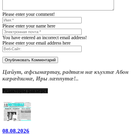
Please enter your comment!
Please enter your name here
You have entered an incorrect email address!
Please enter your email address here
Цæйут, æфсымæртау, радтæм нæ къухтæ Абон
кæрæдзимæ, Иры лæппутæ!..
Редакторы равзæрст
08.08.2026