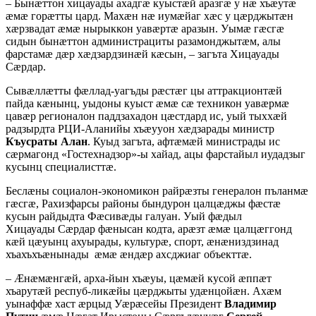
– Бынæттон хицауады ахадгæ куыстæй аразгæ у нæ хъæутæ
æмæ горæтты цард. Махæн нæ иумæйаг хæс у цæрджытæн
хæрзвадат æмæ нырыккон уавæртæ аразын. Уымæ гæсгæ
сидын бынæттон администрациты разамонджытæм, алы
фарстамæ дæр хæдзардзинæй кæсын, – загъта Хицауады
Сæрдар.
Сывæллæтты фæллад-уагъды рæстæг цы аттракционтæй
пайда кæнынц, уыдоны куыст æмæ сæ техникон уавæрмæ
цавæр регионалон паддзахадон цæстдард ис, уый тыххæй
радзырдта РЦИ-Аланийы хъæууон хæдзарады министр
Къусраты Алан
. Куыд загъта, афтæмæй министрады ис
сæрмагонд «Гостехнадзор»-ы хайад, ацы фарстайыл иудадзыг
кусынц специалисттæ.
Беслæны социалон-экономикон райрæзты генералон пъланмæ
гæсгæ, Рахизфарсы районы бындурон цалцæджы фæстæ
кусын райдыдта Фæсивæды галуан. Уый фæдыл
Хицауады Сæрдар фæнысан кодта, арæзт æмæ цалцæггонд
кæй цæуынц ахуырады, культурæ, спорт, æнæниздзинад
хъахъхъæнынады æмæ æндæр ахсджиаг объекттæ.
– Æнæмæнгæй, арха-йын хъæуы, цæмæй кусой æппæт
хъарутæй респуб-ликæйы цæрджыты удæнцойæн. Ахæм
уынаффæ хаст æрцыд Уæрæсейы Президент
Владимир