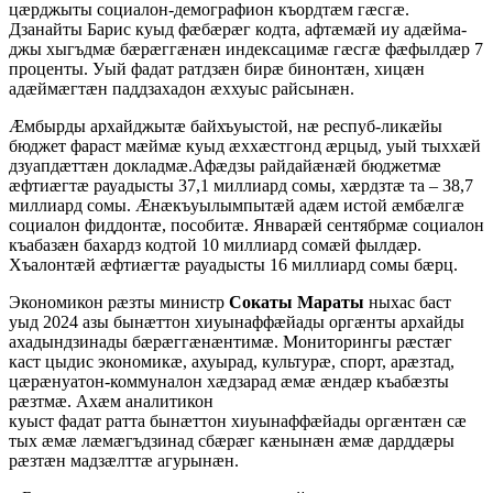
цæрджыты социалон-демографион къордтæм гæсгæ.
Дзанайты Барис куыд фæбæрæг кодта, афтæмæй иу адæйма-
джы хыгъдмæ бæрæггæнæн индексацимæ гæсгæ фæфылдæр 7
проценты. Уый фадат ратдзæн бирæ бинонтæн, хицæн
адæймæгтæн паддзахадон æххуыс райсынæн.
Æмбырды архайджытæ байхъуыстой, нæ респуб-ликæйы
бюджет фараст мæймæ куыд æххæстгонд æрцыд, уый тыххæй
дзуапдæттæн докладмæ.Афæдзы райдайæнæй бюджетмæ
æфтиæгтæ рауадысты 37,1 миллиард сомы, хæрдзтæ та – 38,7
миллиард сомы. Æнæкъуылымпытæй адæм истой æмбæлгæ
социалон фиддонтæ, пособитæ. Январæй сентябрмæ социалон
къабазæн бахардз кодтой 10 миллиард сомæй фылдæр.
Хъалонтæй æфтиæгтæ рауадысты 16 миллиард сомы бæрц.
Экономикон рæзты министр
Сокаты Мараты
ныхас баст
уыд 2024 азы бынæттон хиуынаффæйады оргæнты архайды
ахадындзинады бæрæггæнæнтимæ. Мониторингы рæстæг
каст цыдис экономикæ, ахуырад, культурæ, спорт, арæзтад,
цæрæнуатон-коммуналон хæдзарад æмæ æндæр къабæзты
рæзтмæ. Ахæм аналитикон
куыст фадат ратта бынæттон хиуынаффæйады оргæнтæн сæ
тых æмæ лæмæгъдзинад сбæрæг кæнынæн æмæ дарддæры
рæзтæн мадзæлттæ агурынæн.