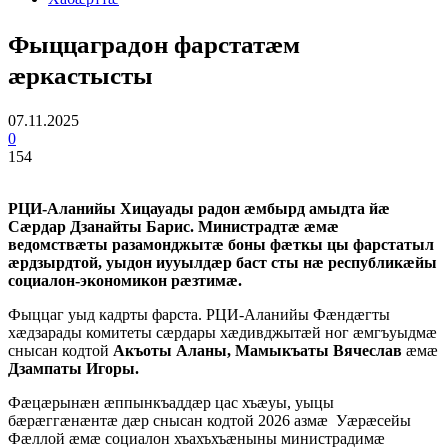
Фыццаградон фарстатæм
æркастысты
07.11.2025
0
154
РЦИ-Аланийы Хицауады радон æмбырд амыдта йæ
Сæрдар Дзанайты Барис. Министрадтæ æмæ
ведомствæты разамонджытæ боны фæткы цы фарстатыл
æрдзырдтой, уыдон иууылдæр баст сты нæ республикæйы
социалон-экономикон рæзтимæ.
Фыццаг уыд кадрты фарста. РЦИ-Аланийы Фæндæгты
хæдзарады комитеты сæрдары хæдивджытæй ног æмгъуыдмæ
снысан кодтой
Акъоты Аланы, Мамыкъаты Вячеслав
æмæ
Дзампаты Игоры.
Фæцæрынæн æппынкъаддæр цас хъæуы, уыцы
бæрæггæнæнтæ дæр снысан кодтой 2026 азмæ Уæрæсейы
Фæллой æмæ социалон хъахъхъæныны министрадимæ