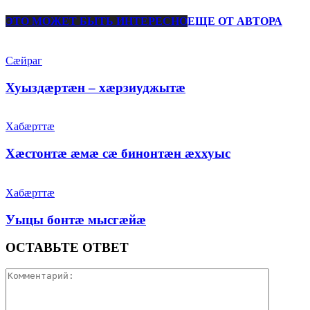
ЭТО МОЖЕТ БЫТЬ ИНТЕРЕСНО
ЕЩЕ ОТ АВТОРА
Сæйраг
Хуыздæртæн – хæрзиуджытæ
Хабæрттæ
Хæстонтæ æмæ сæ бинонтæн æххуыс
Хабæрттæ
Уыцы бонтæ мысгæйæ
ОСТАВЬТЕ ОТВЕТ