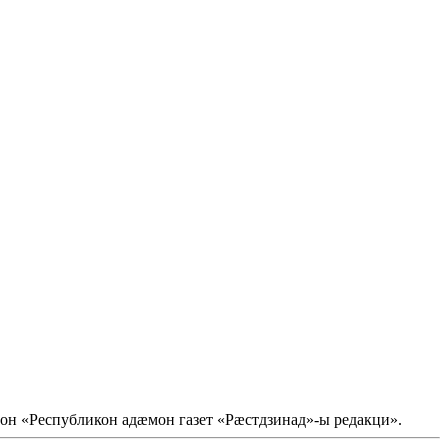
он «Республикон адæмон газет «Рæстдзинад»-ы редакци».