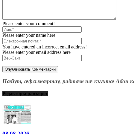
Please enter your comment!
Please enter your name here
You have entered an incorrect email address!
Please enter your email address here
Цæйут, æфсымæртау, радтæм нæ къухтæ Абон к
Редакторы равзæрст
08.08.2026