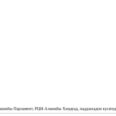
Аланийы Парламент, РЦИ-Аланийы Хицауад, паддзахадон кусæнд