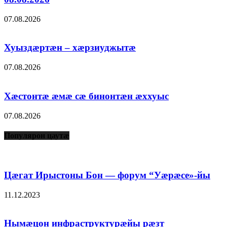
07.08.2026
Хуыздæртæн – хæрзиуджытæ
07.08.2026
Хæстонтæ æмæ сæ бинонтæн æххуыс
07.08.2026
Популярон цаутæ
Цæгат Ирыстоны Бон — форум “Уæрæсе»-йы
11.12.2023
Нымæцон инфраструктурæйы рæзт