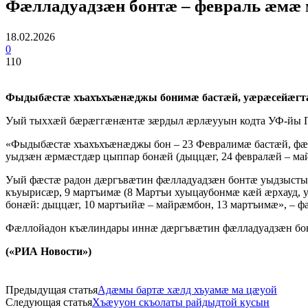
Фæлладуадзæн бонтæ – февраль æмæ
18.02.2026
0
110
Фыдыбæстæ хъахъхъæнæджы бонимæ бастæй, уæрæсейæгт
Уый тыххæй бæрæггæнæнтæ зæрдыл æрлæууын кодта УФ-йы Па
«Фыдыбæстæ хъахъхъæнæджы бон – 23 Февралимæ бастæй, фæлл
уыдзæн æрмæстдæр цыппар бонæй (дыццæг, 24 февралæй – майр
Уый фæстæ радон дæргъвæтин фæлладуадзæн бонтæ уыдзысты 
къуырисæр, 9 мартъимæ (8 Мартъи хуыцаубонмæ кæй æрхауд,
бонæй: дыццæг, 10 мартъийæ – майрæмбон, 13 мартъимæ», – ф
Фæллойадон къæлиндары иннæ дæргъвæтин фæлладуадзæн бон
(«РИА Новости»)
Предыдущая статья
Адæмы бартæ хæлд хъуамæ ма цæуой
Следующая статья
Хъæууон скъолаты райдыдтой кусын