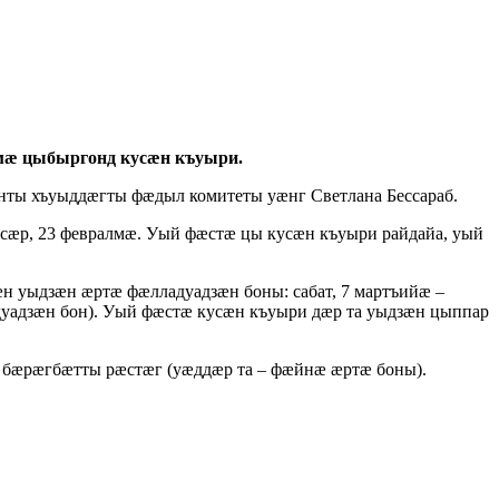
æ цыбыргонд кусæн къуыри.
ы хъуыддæгты фæдыл комитеты уæнг Светлана Бессараб.
сæр, 23 февралмæ. Уый фæстæ цы кусæн къуыри райдайа, уый
 уыдзæн æртæ фæлладуадзæн боны: сабат, 7 мартъийæ –
уадзæн бон). Уый фæстæ кусæн къуыри дæр та уыдзæн цыппар
бæрæгбæтты рæстæг (уæддæр та – фæйнæ æртæ боны).