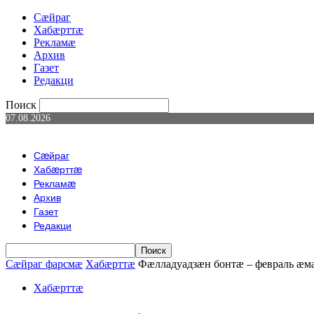
Сæйраг
Хабæрттæ
Рекламæ
Архив
Газет
Редакци
Поиск
07.08.2026
Сæйраг
Хабæрттæ
Рекламæ
Архив
Газет
Редакци
Сæйраг фарсмæ
Хабæрттæ
Фæлладуадзæн бонтæ – февраль æм
Хабæрттæ