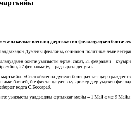
 мартъийы
æм æнхъæлмæ кæсынц дæргъвæтин фæлладуадзæн бонтæ æм
ддзахадон Думæйы фæллойы, социалон политикæ æмæ ветерант
адуадзæн бонтæ уыдзысты æртæ: сабат, 21 февралæй – къуыри
æмбон, 27 февралмæ)», – радзырдта депутат.
мартъийы. «Сылгоймæгты дунеон боны рæстæг дæр граждæнтæн
 уыимæ бастæй, йæ фæстæ цæуæг къуырисæр дæр уыдзæн фæллад
æбæрæг кодта С.Бессараб.
тæ уыдзысты уалдзæджы æртыккаг мæйы – 1 Май æмæ 9 Майы 