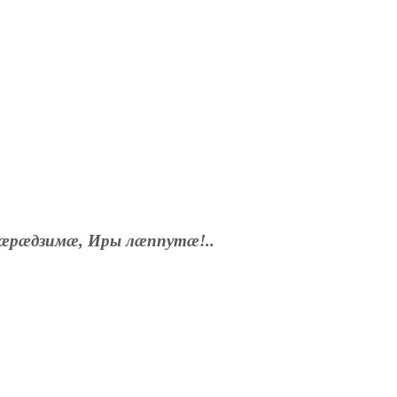
æрæдзимæ, Иры лæппутæ!..