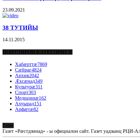
23.09.2021
38 ТУТИЙЫ
14.11.2015
ПОПУЛЯРОН КАТЕГОРИТÆ
Хабæрттæ
7869
Сæйраг
4824
Архив
2042
Æхсæнад
349
Культурæ
311
Спорт
303
Медицинæ
162
Ахуырад
151
Арфæтæ
82
Газет
Газет «Рæстдзинад» - ы официалон сайт. Газет уадзынц РЦИ-