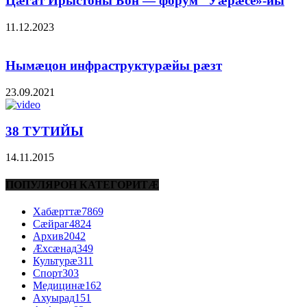
Цæгат Ирыстоны Бон — форум “Уæрæсе»-йы
11.12.2023
Нымæцон инфраструктурæйы рæзт
23.09.2021
38 ТУТИЙЫ
14.11.2015
ПОПУЛЯРОН КАТЕГОРИТÆ
Хабæрттæ
7869
Сæйраг
4824
Архив
2042
Æхсæнад
349
Культурæ
311
Спорт
303
Медицинæ
162
Ахуырад
151