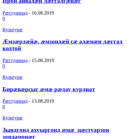
Ирон аивадӕн лӕггадгӕнӕг
Рæстдзинад
-
16.08.2019
0
Культурæ
Ӕмзӕрдӕйӕ, ӕмзондӕй сӕ адӕмӕн лӕггад
кодтой
Рæстдзинад
-
15.08.2019
0
Культурæ
Бирӕвӕрсыг ӕмӕ рӕдау курдиат
Рæстдзинад
-
13.08.2019
0
Культурæ
Зындгонд ахуыргонд ӕмӕ цӕстуарзон
зондамонӕг