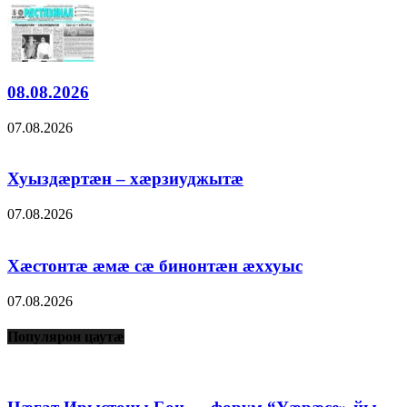
08.08.2026
07.08.2026
Хуыздæртæн – хæрзиуджытæ
07.08.2026
Хæстонтæ æмæ сæ бинонтæн æххуыс
07.08.2026
Популярон цаутæ