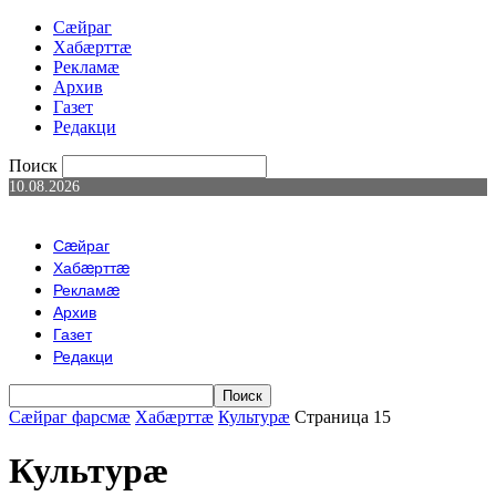
Сæйраг
Хабæрттæ
Рекламæ
Архив
Газет
Редакци
Поиск
10.08.2026
Сæйраг
Хабæрттæ
Рекламæ
Архив
Газет
Редакци
Сæйраг фарсмæ
Хабæрттæ
Культурæ
Страница 15
Культурæ