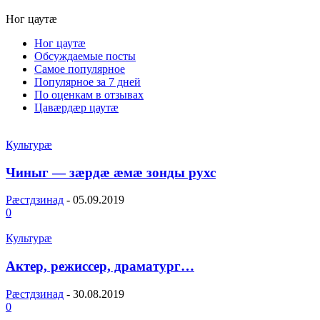
Ног цаутæ
Ног цаутæ
Обсуждаемые посты
Самое популярное
Популярное за 7 дней
По оценкам в отзывах
Цавæрдæр цаутæ
Культурæ
Чиныг — зӕрдӕ ӕмӕ зонды рухс
Рæстдзинад
-
05.09.2019
0
Культурæ
Актер, режиссер, драматург…
Рæстдзинад
-
30.08.2019
0