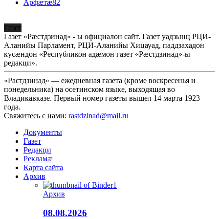
Арфæтæ
82
Газет
Газет «Рæстдзинад» - ы официалон сайт. Газет уадзынц РЦИ-
Аланийы Парламент, РЦИ-Аланийы Хицауад, паддзахадон
кусæндон «Республикон адæмон газет «Рæстдзинад»-ы
редакци».
«Растдзинад» — ежедневная газета (кроме воскресенья и
понедельника) на осетинском языке, выходящая во
Владикавказе. Первый номер газеты вышел 14 марта 1923
года.
Свяжитесь с нами:
rastdzinad@mail.ru
Документы
Газет
Редакци
Рекламæ
Карта сайта
Архив
Архив
08.08.2026