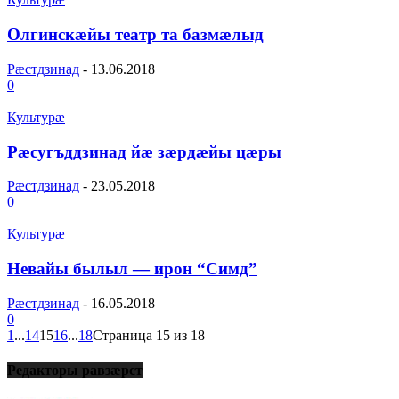
Олгинскæйы театр та базмæлыд
Рæстдзинад
-
13.06.2018
0
Культурæ
Рæсугъддзинад йæ зæрдæйы цæры
Рæстдзинад
-
23.05.2018
0
Культурæ
Невайы былыл — ирон “Симд”
Рæстдзинад
-
16.05.2018
0
1
...
14
15
16
...
18
Страница 15 из 18
Редакторы равзæрст