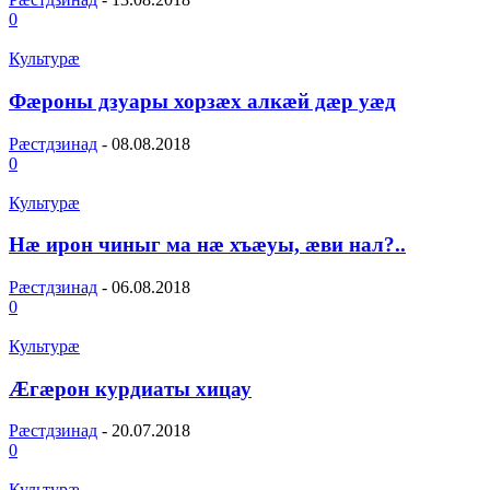
0
Культурæ
Фæроны дзуары хорзæх алкæй дæр уæд
Рæстдзинад
-
08.08.2018
0
Культурæ
Нæ ирон чиныг ма нæ хъæуы, æви нал?..
Рæстдзинад
-
06.08.2018
0
Культурæ
Æгæрон курдиаты хицау
Рæстдзинад
-
20.07.2018
0
Культурæ