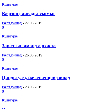
Культурæ
Бӕрзонд аивады хъомыс
Рæстдзинад
-
27.08.2019
0
Культурæ
Зарӕг ын амонд ӕрхаста
Рæстдзинад
-
26.08.2019
0
Культурæ
Царды уӕз, йӕ ӕнӕнцойдзинад
Рæстдзинад
-
23.08.2019
0
Культурæ