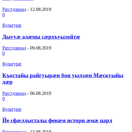
Рæстдзинад
-
12.08.2019
0
Культурæ
Дыууӕ адӕмы сӕрхъуызойтӕ
Рæстдзинад
-
09.08.2019
0
Культурæ
Къостайы райгуырӕн бон уыдзӕн Мӕскуыйы
дӕр
Рæстдзинад
-
06.08.2019
0
Культурæ
Йе сфæлдыстады фенæм истори æмæ цард
Рæстдзинад
-
13.08.2018