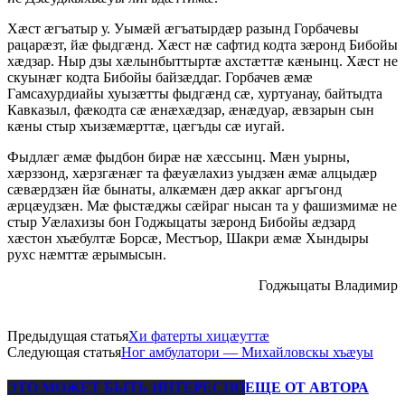
Хӕст ӕгъатыр у. Уымӕй ӕгъатырдӕр разынд Горбачевы
рацарӕзт, йӕ фыдгӕнд. Хӕст нӕ сафтид кодта зӕронд Бибойы
хӕдзар. Ныр дзы хӕлынбыттыртӕ ахстӕттӕ кӕнынц. Хӕст не
скуынӕг кодта Бибойы байзӕддаг. Горбачев ӕмӕ
Гамсахурдиайы хуызӕтты фыдгӕнд сӕ, хуртуанау, байтыдта
Кавказыл, фӕкодта сӕ ӕнӕхӕдзар, ӕнӕдуар, ӕвзарын сын
кӕны стыр хъизӕмӕрттӕ, цӕгъды сӕ иугай.
Фыдлӕг ӕмӕ фыдбон бирӕ нӕ хӕссынц. Мӕн уырны,
хӕрззонд, хӕрзгӕнӕг та фӕуӕлахиз уыдзӕн ӕмӕ алцыдӕр
сӕвӕрдзӕн йӕ бынаты, алкӕмӕн дӕр аккаг аргъгонд
ӕрцӕудзӕн. Мӕ фыстӕджы сӕйраг нысан та у фашизмимӕ не
стыр Уӕлахизы бон Годжыцаты зӕронд Бибойы ӕдзард
хӕстон хъӕбултӕ Борсӕ, Местъор, Шакри ӕмӕ Хындыры
рухс нӕмттӕ ӕрымысын.
Годжыцаты Владимир
Предыдущая статья
Хи фатерты хицӕуттӕ
Следующая статья
Ног амбулатори — Михайловскы хъӕуы
ЭТО МОЖЕТ БЫТЬ ИНТЕРЕСНО
ЕЩЕ ОТ АВТОРА