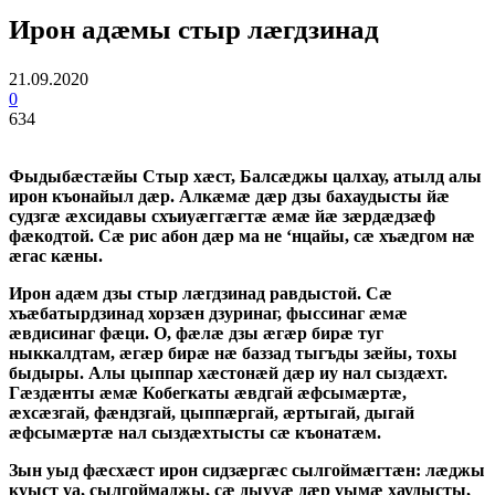
Ирон адӕмы стыр лӕгдзинад
21.09.2020
0
634
Фыдыбӕстӕйы Стыр хӕст, Балсӕджы цалхау, атылд алы
ирон къонайыл дӕр. Алкӕмӕ дӕр дзы бахаудысты йӕ
судзгӕ ӕхсидавы схъиуӕггӕгтӕ ӕмӕ йӕ зӕрдӕдзӕф
фӕкодтой. Сӕ рис абон дӕр ма не ‘нцайы, сӕ хъӕдгом нӕ
ӕгас кӕны.
Ирон адӕм дзы стыр лӕгдзинад равдыстой. Сӕ
хъӕбатырдзинад хорзӕн дзуринаг, фыссинаг ӕмӕ
ӕвдисинаг фӕци. О, фӕлӕ дзы ӕгӕр бирӕ туг
ныккалдтам, ӕгӕр бирӕ нӕ баззад тыгъды зӕйы, тохы
быдыры. Алы цыппар хӕстонӕй дӕр иу нал сыздӕхт.
Гӕздӕнты ӕмӕ Кобегкаты ӕвдгай ӕфсымӕртӕ,
ӕхсӕзгай, фӕндзгай, цыппӕргай, ӕртыгай, дыгай
ӕфсымӕртӕ нал сыздӕхтысты сӕ къонатӕм.
Зын уыд фӕсхӕст ирон сидзӕргӕс сылгоймӕгтӕн: лӕджы
куыст уа, сылгоймаджы, сӕ дыууӕ дӕр уымӕ хаудысты,