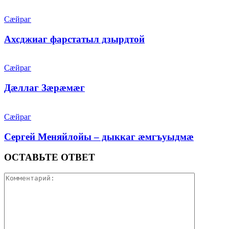
Сæйраг
Ахсджиаг фарстатыл дзырдтой
Сæйраг
Дæллаг Зæрæмæг
Сæйраг
Сергей Меняйлойы – дыккаг æмгъуыдмæ
ОСТАВЬТЕ ОТВЕТ