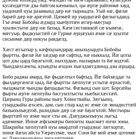
кусӕндӕттӕ дзы байгом кӕныныл, цы ӕртӕ районмӕ хауд,
уыдонӕй иуы разамынд дӕр нӕ тырныдта. Уый нӕ, фӕлӕ
барӕй дӕр нӕ арӕзтой. Цӕмӕй ир уырдыгӕй фӕлыгъдаид.
Гъе ӕмӕ Бибойы ӕдзард хъӕбултӕн ӕгӕр-мӕгуыр
хуызистытӕ дӕр нӕ баззад. Кӕм систаиккой сӕ къамтӕ,
мӕгуыр, фыдкуыстӕй сӕ Гурмӕ ӕрцӕуын ӕмӕ сӕ хуызтӕ
сисынмӕ дӕр никуы равдӕлд.
Хӕст ӕгъатыр у, кӕфхъуындарау, аныхъуырдта Бибойы
фыртты, фӕлӕ йӕ хӕдзар нӕ сафтид, нӕ ныккалд. Йӕ цоты
цот дзы цард бауагътой, ныххудын, ныззарын та йӕ кодтой.
Чындзӕхсӕвты, куывдты ӕхцон хъӕлдзӕгдзинад дзы ӕрцард.
Бибо раджы амард, йӕ фыдӕлтыл бафтыд. Йӕ байзӕддаг та
фылдӕргӕнгӕ цыд, йӕ фыртты лӕппутӕ устытӕ ӕрхастой,
чызджытӕ чындзы фӕцыдысты. Фӕзынд сын цот. Борсӕйы
фырты ӕртӕ лӕппуйы басгуыхтысты хъӕбысхӕстӕй.
Цӕрынц Гуры районы хъӕу Хевиствайы. Зӕгъынц,
гуырдзыйы ӕхсӕн, дам, сын стыр кад ис ӕмӕ сӕ звиадисттӕй
бахъахъхъӕдтой, ралидзын дӕр сӕ нӕ бауагътой. Местъоры
фырттӕй иу ӕмӕ чызг сты ам, Дзӕуджыхъӕуы лыгъд
адӕмимӕ. Иннӕ ӕфсымӕры бинонты хъысмӕт ничи зоны.
Шакрийы лӕппутӕй иуы амардтой гуырдзиаг лӕгхортӕ,
иннӕ йӕхи айста Уӕрӕсемӕ, чызг Соня йӕ мой ӕмӕ цотимӕ
ис Дзӕуджыхъӕуы лигъдӕттимӕ.