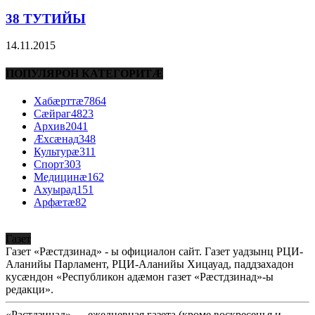
38 ТУТИЙЫ
14.11.2015
ПОПУЛЯРОН КАТЕГОРИТÆ
Хабæрттæ
7864
Сæйраг
4823
Архив
2041
Æхсæнад
348
Культурæ
311
Спорт
303
Медицинæ
162
Ахуырад
151
Арфæтæ
82
Газет
Газет «Рæстдзинад» - ы официалон сайт. Газет уадзынц РЦИ-
Аланийы Парламент, РЦИ-Аланийы Хицауад, паддзахадон
кусæндон «Республикон адæмон газет «Рæстдзинад»-ы
редакци».
«Растдзинад» — ежедневная газета (кроме воскресенья и