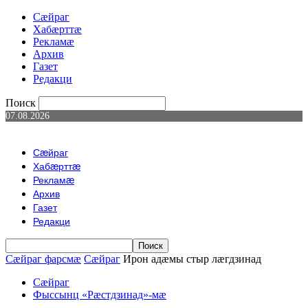
Сæйраг
Хабæрттæ
Рекламæ
Архив
Газет
Редакци
Поиск
07.08.2026
Сæйраг
Хабæрттæ
Рекламæ
Архив
Газет
Редакци
Сæйраг фарсмæ
Сæйраг
Ирон адӕмы стыр лӕгдзинад
Сæйраг
Фыссынц «Рæстдзинад»-мæ