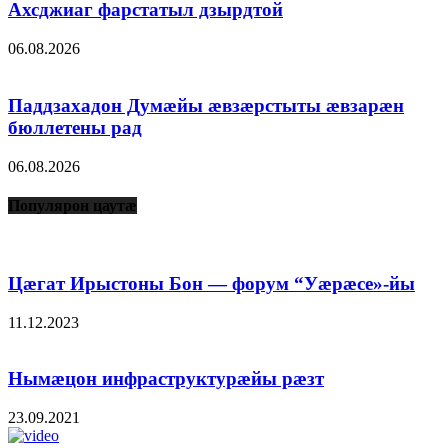
Ахсджиаг фарстатыл дзырдтой
06.08.2026
Паддзахадон Думæйы æвзæрстыты æвзарæн
бюллетены рад
06.08.2026
Популярон цаутæ
Цæгат Ирыстоны Бон — форум “Уæрæсе»-йы
11.12.2023
Нымæцон инфраструктурæйы рæзт
23.09.2021