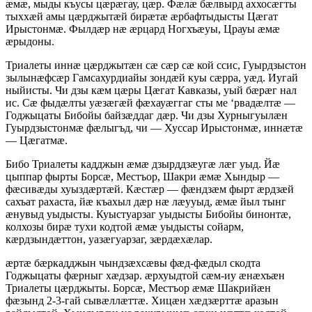
ӕмӕ, мыды къусы цӕрӕгау, цӕр. Фӕлӕ бӕлвырд аххосӕгты
тыххӕй амы цӕрджытӕй бирӕтӕ ӕрбафтыдысты Цӕгат
Ирыстонмӕ. Фылдӕр нӕ ӕрцард Ногхъӕуы, Црауы ӕмӕ
ӕрыдоны.
Триалеты иннӕ цӕрджытӕн сӕ сӕр сӕ кой ссис, Гуырдзыстон
зылынӕфсӕр Гамсахурдиайы зондӕй куы сӕрра, уӕд. Иугай
ныйисты. Чи дзы кӕм цӕры Цӕгат Кавказы, уый бӕрӕг нал
ис. Сӕ фыдӕлты уӕзӕгӕй фӕхауӕггаг сты ме ‘рвадӕлтӕ —
Годжыцаты Бибойы байзӕддаг дӕр. Чи дзы Хурныгуылӕн
Гуырдзыстонмӕ фӕлыгъд, чи — Хуссар Ирыстонмӕ, иннӕтӕ
— Цӕгатмӕ.
Бибо Триалеты кадджын ӕмӕ дзырддзӕугӕ лӕг уыд. Йӕ
цыппар фырты Борсӕ, Местъор, Шакри ӕмӕ Хындыр —
фӕсивӕды хуыздӕртӕй. Кӕстӕр — фӕндзӕм фырт ӕрдзӕй
сахъат рахаста, йӕ къахыл дӕр нӕ лӕууыд, ӕмӕ йыл тынг
ӕнувыд уыдысты. Куыстуарзаг уыдысты Бибойы бинонтӕ,
колхозы бирӕ тухи кодтой ӕмӕ уыдысты сойарм,
кӕрдзындӕттон, уазӕгуарзаг, зӕрдӕхӕлар.
ӕртӕ бӕркадджын чындзӕхсӕвы фӕд-фӕдыл скодта
Годжыцаты фӕрныг хӕдзар. ӕрхуыдтой сӕм-иу ӕнӕхъӕн
Триалеты цӕрджыты. Борсӕ, Местъор ӕмӕ Шакрийӕн
фӕзынд 2-3-гай сывӕллӕттӕ. Хицӕн хӕдзӕрттӕ аразын