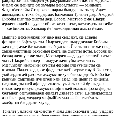
райдыдтой. Хындырӕн ус ракурынмӕ сӕхи цӕттӕ кодтой…
Фӕлӕ сӕ фӕндтӕ сӕ хъуыры фӕбадтысты — райдыдта
Фыдыбӕстӕйы Стыр хӕст, царды бындур ныззылд. Адӕм
аивылдысты тохы быдырмӕ. Базмӕлыд Триалет дӕр. Акодтой
Бибойы цыппар фырты дӕр. Борсӕ, Местъор ӕмӕ Шакри
ӕрдӕгкондӕй ныууагътой сӕ хӕдзӕрттӕ, кӕугӕ-дзыназгӕйӕ
— сӕ бинонты. Хындыр йе ‘намонддзинад ахаста йемӕ.
Цыппар ӕфсымӕрӕй иу дӕр нал сыздӕхт, сӕ адзалы
фӕндагыл бафтыдысты. Нырхӕндӕг, ныдздзӕллаг Бибойы
хӕдзар, фӕлӕ йӕ кӕлын нӕ бауагъта. Йӕ чындзытимӕ стыр
хъизӕмӕрттимӕ бахъомыл кодта йӕ фыртты цоты. Борсӕйӕн
баззад лӕппу ӕмӕ чызг, Местъорӕн — дыууӕ лӕппуйы ӕмӕ
чызг, Шакрийӕн дӕр — дыууӕ лӕппуйы ӕмӕ чызг.
Мӕгуырӕг, ныхбыны куысты фӕрцы слӕууыдысты сӕ
къахыл. Паддзахады, сӕ фыдӕлтӕ кӕй сӕрвӕлтау бабын сты,
уый ӕрдыгӕй рӕстмӕ ӕххуыс никуы банкъардтой. Бибо йӕ
рынчын фыртимӕ иунӕгӕй кӕй аззад, йӕ цыппар ӕнцойы,
цӕджындзы кӕй афӕлдӕхтысты, уый тыххӕй бузныджы
ныхас дӕр никуы фехъуыста, афтӕмӕй колхозы фосы фӕдыл
бӕгънӕг, бӕгъӕввадӕй фӕхатт дзӕвгар азты. Цыппарыссӕдз
азы йыл цыд, уӕддӕр ма фыййау уыд — йӕ хъӕбулты
хъӕбулты йӕ дарын хъуыд.
Триалет уӕлвонг хӕхбӕстӕ у. Кӕд дзы скъолатӕ уыд, уӕддӕр
дунейӕ иппӕрд уыд. Фӕндӕгтӕ йӕм саразыныл, культурон