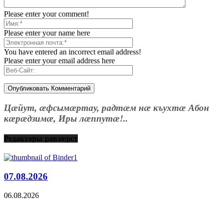
Please enter your comment!
Please enter your name here
You have entered an incorrect email address!
Please enter your email address here
Цæйут, æфсымæртау, радтæм нæ къухтæ Абон
кæрæдзимæ, Иры лæппутæ!..
Редакторы равзæрст
07.08.2026
06.08.2026