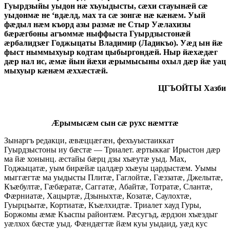
Гуырдзыйы уыдон нӕ хъуыдысты, сӕхи стауынӕй сӕ
уыдонмӕ не ‘вдӕлд, мах та сӕ зонгӕ нӕ кӕнӕм. Уый
фӕдыл нӕм къорд азы размӕ не Стыр Уӕлахизы
бӕрӕгбоны агъоммӕ ныффыста Гуырдзыстонӕй
ӕрбалидзӕг Годжыцаты Владимир (Ладикъо). Уӕд ын йӕ
фыст ныммыхуыр кодтам цыбыргондӕй. Ныр йӕхӕдӕг
дӕр нал ис, ӕмӕ йын йӕхи ӕрымысыны охыл дӕр йӕ уац
мыхуыр кӕнӕм ӕххӕстӕй.
ЦГЪОЙТЫ Хазби
Ӕрымысӕм сын сӕ рухс нӕмттӕ
Зынаргъ редакци, ӕвӕццӕгӕн, фехъуыстаиккат
Гуырдзыстоны иу бӕстӕ — Триалет. ӕртыккаг Ирыстон дӕр
ма йӕ хонынц. ӕстайы бӕрц дзы хъӕутӕ уыд. Мах,
Годжыцатӕ, уым бирӕйӕ цалдӕр хъӕуы цардыстӕм. Уымы
мыггӕгтӕ ма уыдысты Плитӕ, Гаглойтӕ, Гӕззатӕ, Джелытӕ,
Къӕбултӕ, Гӕбӕратӕ, Саггатӕ, Абайтӕ, Тотратӕ, Слантӕ,
Фӕрниатӕ, Хацыртӕ, Дзыныхтӕ, Козатӕ, Саулохтӕ,
Гуырцъытӕ, Кортиатӕ, Къӕлхидтӕ. Триалет хауд Гуры,
Боржомы ӕмӕ Къаспы районтӕм. Рӕсугъд, ӕрдзон хъӕздыг
уӕлхох бӕстӕ уыд. Фӕндӕгтӕ йӕм куы уыдаид, уӕд кус