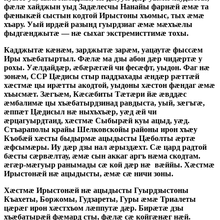
фӕлӕ хайджын уыд Задӕлесчы Нанайы фарнӕй ӕмӕ та
фӕныкӕй сыстын кодтой Ирыстоны хъомыс, тых ӕмӕ
хъару. Уый ирдӕй разынд гуырдзиаг ӕмӕ мӕхъӕлы
фыдгӕнджытӕ — нӕ сыхаг экстремисттимӕ тохы.
Кадджытӕ кӕнӕм, зарджытӕ зарӕм, уацаутӕ фыссӕм
Иры хъӕбатыртыл. Фӕлӕ ма дзы абон дӕр чидӕртӕ у
рохы. Уӕлдайдӕр, ӕбӕрӕгӕй чи фесӕфт, уыдон. Фаг нӕ
зонӕм, ССР Цӕдисы стыр паддзахады ӕндӕр рӕттӕй
хӕстмӕ цы ирӕтты акодтой, уыдоны хӕстон фӕндаг ӕмӕ
хъысмӕт. Зӕгъӕм, Кӕсӕбиты Тӕтӕри йӕ ӕвддӕс
ӕмбалимӕ цы хъӕбатырдзинад равдыста, уый, зӕгъгӕ,
ӕппӕт Цӕдисыл нӕ ныхъхъӕр, уӕд ӕй чи
ӕрцагуырдтаид, хӕстмӕ Сыбырӕй куы ацыд, уӕд.
Стъараполы крайы Шелковскойы районы ирон хъӕу
Къобӕй хӕсты быдырмӕ ацыдысты Цӕболты ӕртӕ
ӕфсымӕры. Иу дӕр дзы нал ӕрыздӕхт. Сӕ цард радтой
бӕсты сӕрвӕлтау, ӕмӕ сын аккаг аргъ нӕма скодтам.
ӕгӕр-мӕгуыр ранымады сӕ кой дӕр нӕ вӕййы. Хӕстмӕ
Ирыстонӕй нӕ ацыдысты, ӕмӕ сӕ ничи зоны.
Хӕстмӕ Ирыстонӕй нӕ ацыдысты Гуырдзыстоны
Къахеты, Боржомы, Гудзареты, Гуры ӕмӕ Триалеты
цӕрӕг ирон хӕстхъом лӕппутӕ дӕр. Бирӕтӕ дзы
хъӕбатырӕй фӕмард сты, фӕлӕ сӕ койгӕнӕг нӕй.