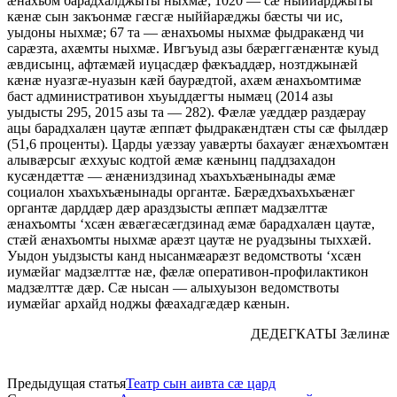
æнахъом барадхалджыты ныхмæ; 1020 — сæ ныййарджыты
кæнæ сын закъонмæ гæсгæ ныййарæджы бæсты чи ис,
уыдоны ныхмæ; 67 та — æнахъомы ныхмæ фыдракæнд чи
сарæзта, ахæмты ныхмæ. Ивгъуыд азы бæрæггæнæнтæ куыд
æвдисынц, афтæмæй иуцасдæр фæкъаддæр, нозтджынæй
кæнæ нуазгæ-нуазын кæй баурæдтой, ахæм æнахъомтимæ
баст административон хъуыддæгты нымæц (2014 азы
уыдысты 295, 2015 азы та — 282). Фæлæ уæддæр раздæрау
ацы барадхалæн цаутæ æппæт фыдракæндтæн сты сæ фылдæр
(51,6 проценты). Царды уæззау уавæрты бахауæг æнæхъомтæн
алывæрсыг æххуыс кодтой æмæ кæнынц паддзахадон
кусæндæттæ — æнæниздзинад хъахъхъæнынады æмæ
социалон хъахъхъæнынады органтæ. Бæрæдхъахъхъæнæг
органтæ дарддæр дæр араздзысты æппæт мадзæлттæ
æнахъомты ‘хсæн æвæгæсæгдзинад æмæ барадхалæн цаутæ,
стæй æнахъомты ныхмæ арæзт цаутæ не руадзыны тыххæй.
Уыдон уыдзысты канд нысанмæарæзт ведомствоты ‘хсæн
иумæйаг мадзæлттæ нæ, фæлæ оперативон-профилактикон
мадзæлттæ дæр. Сæ нысан — алыхуызон ведомствоты
иумæйаг архайд ноджы фæахадгæдæр кæнын.
ДЕДЕГКАТЫ Зæлинæ
Предыдущая статья
Театр сын аивта сæ цард