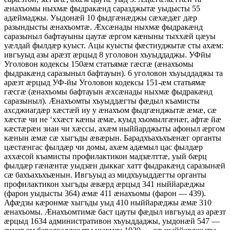
æнахъомы ныхмæ фыдракæнд саразджытæ уыдысты 55
адæймаджы. Уыдонæй 10 фыдгæнæджы сæхæдæг дæр
разындысты æнахъомтæ. Æхсæнады ныхмæ фыдракæнд
саразыныл бафтауыны цаутæ æргом кæныны тыххæй цæуы
уæлдай фылдæр куыст. Ацы куысты фæстиуджытæ сты ахæм:
ивгъуыд азы арæзт æрцыд 8 уголовон хъуыддаджы. УФйы
Уголовон кодексы 150æм статьямæ гæсгæ (æнахъомы
фыдракæнд саразыныл бафтауын). 6 уголовон хъуыддаджы та
арæзт æрцыд УФ-йы Уголовон кодексы 151-æм статьямæ
гæсгæ (æнахъомы бафтауын æхсæнады ныхмæ фыдракæнд
саразыныл). Æнахъомты хъуыддæгты фæдыл къамисты
ахсджиагдæр хæстæй иу у æнахъом фыдгæнджытæ æмæ, сæ
хæстæ чи не ‘ххæст кæны æмæ, куыд хъомылгæнæг, афтæ йæ
кæстæрæн зиан чи хæссы, ахæм ныййарджыты афоныл æргом
кæнын æмæ сæ хыгъды æвæрын. Барадхъахъхъæнæг органты
цæстæнгас фылдæр чи домы, ахæм адæмыл цас фылдæр
аххæсой къамисты профилактикон мадзæлттæ, уый бæрц
фылдæр гæнæнтæ уыдзæн дыккаг хатт фыдракæнд саразынæй
сæ бахъахъхъæнын. Ивгъуыд аз мидхъуыддæгты органты
профилактикон хыгъды æвæрд æрцыд 341 ныййарæджы
(фарон уыдысты 364) æмæ 411 æнахъомы (фарон — 439).
Афæдзы кæронмæ хыгъды уыд 410 ныййарæджы æмæ 310
æнахъомы. Æнахъомтимæ баст цауты фæдыл ивгъуыд аз арæзт
æрцыд 1634 административон хъуыддаджы, уыдонæй 547 —