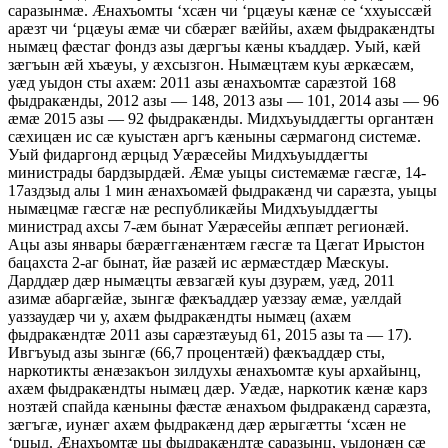
саразынмæ. Æнахъомты ‘хсæн чи ‘рцæуы кæнæ се ‘ххуыссæй
арæзт чи ‘рцæуы æмæ чи сбæрæг вæййы, ахæм фыдракæндты
нымæц фæстаг фондз азы дæргъы кæны къаддæр. Уый, кæй
зæгъын æй хъæуы, у æхсызгон. Нымæцтæм куы æркæсæм,
уæд уыдон сты ахæм: 2011 азы æнахъомтæ сарæзтой 168
фыдракæнды, 2012 азы — 148, 2013 азы — 101, 2014 азы — 96
æмæ 2015 азы — 92 фыдракæнды. Мидхъуыддæгты органтæн
сæхицæн ис сæ куыстæн аргъ кæныны сæрмагонд системæ.
Уый фидаргонд æрцыд Уæрæсейы Мидхъуыддæгты
министрады бардзырдæй. Æмæ уыцы системæмæ гæсгæ, 14-
17аздзыд алы 1 мин æнахъомæй фыдракæнд чи сарæзта, уыцы
нымæцмæ гæсгæ нæ республикæйы Мидхъуыддæгты
министрад ахсы 7-æм бынат Уæрæсейы æппæт регионæй.
Ацы азы январы бæрæггæнæнтæм гæсгæ та Цæгат Ирыстон
бацахста 2-аг бынат, йæ разæй ис æрмæстдæр Мæскуы.
Дарддæр дæр нымæцты æвзагæй куы дзурæм, уæд, 2011
азимæ абаргæйæ, зынгæ фæкъаддæр уæззау æмæ, уæлдай
уаззаудæр чи у, ахæм фыдракæндты нымæц (ахæм
фыдракæндтæ 2011 азы сарæзтæуыд 61, 2015 азы та — 17).
Ивгъуыд азы зынгæ (66,7 процентæй) фæкъаддæр сты,
наркотикты æнæзакъон зилдухы æнахъомтæ куы архайынц,
ахæм фыдракæндты нымæц дæр. Уæдæ, наркотик кæнæ карз
нозтæй спайда кæныны фæстæ æнахъом фыдракæнд сарæзта,
зæгъгæ, иунæг ахæм фыдракæнд дæр æрыгæтты ‘хсæн не
‘рцыд. Æнахъомтæ цы фыдракæндтæ саразынц, уыдонæн сæ