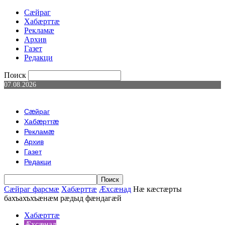
Сæйраг
Хабæрттæ
Рекламæ
Архив
Газет
Редакци
Поиск
07.08.2026
Сæйраг
Хабæрттæ
Рекламæ
Архив
Газет
Редакци
Сæйраг фарсмæ
Хабæрттæ
Æхсæнад
Нæ кæстæрты
бахъахъхъæнæм рæдыд фæндагæй
Хабæрттæ
Æхсæнад