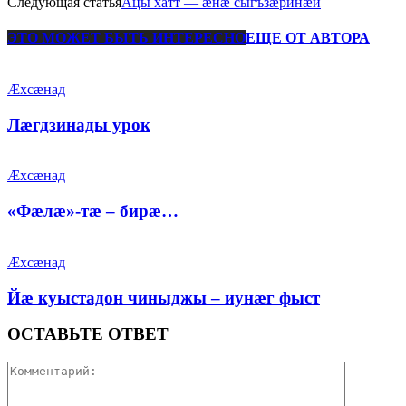
Следующая статья
Ацы хатт — æнæ сыгъзæринæй
ЭТО МОЖЕТ БЫТЬ ИНТЕРЕСНО
ЕЩЕ ОТ АВТОРА
Æхсæнад
Лæгдзинады урок
Æхсæнад
«Фæлæ»-тæ – бирæ…
Æхсæнад
Йæ куыстадон чиныджы – иунæг фыст
ОСТАВЬТЕ ОТВЕТ