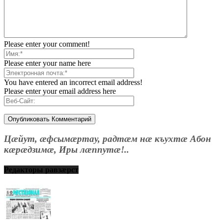
Please enter your comment!
Please enter your name here
You have entered an incorrect email address!
Please enter your email address here
Цæйут, æфсымæртау, радтæм нæ къухтæ Абон
кæрæдзимæ, Иры лæппутæ!..
Редакторы равзæрст