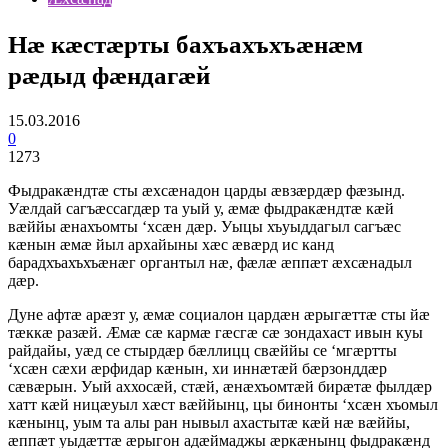
Нæ кæстæрты бахъахъхъæнæм
рæдыд фæндагæй
15.03.2016
0
1273
Фыдракæндтæ сты æхсæнадон царды æвзæрдæр фæзынд.
Уæлдай сагъæссагдæр та уый у, æмæ фыдракæндтæ кæй
вæййы æнахъомты ‘хсæн дæр. Уыцы хъуыддагыл сагъæс
кæнын æмæ йыл архайыны хæс æвæрд ис канд
барадхъахъхъæнæг органтыл нæ, фæлæ æппæт æхсæнадыл
дæр.
Дуне афтæ арæзт у, æмæ социалон цардæн æрыгæттæ сты йæ
тæккæ разæй. Æмæ сæ кармæ гæсгæ сæ зондахаст ивын куы
райдайы, уæд се стырдæр бæллицц свæййы се ‘мгæртты
‘хсæн сæхи æрфидар кæнын, хи иннæтæй бæрзонддæр
сæвæрын. Уый аххосæй, стæй, æнæхъомтæй бирæтæ фылдæр
хатт кæй ницæуыл хæст вæййынц, цы бинонты ‘хсæн хъомыл
кæнынц, уым та алы ран нывыл ахастытæ кæй нæ вæййы,
æппæт уыдæттæ æрыгон адæймаджы æркæнынц фыдракæнд