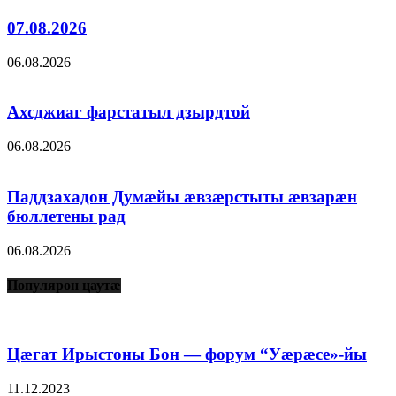
07.08.2026
06.08.2026
Ахсджиаг фарстатыл дзырдтой
06.08.2026
Паддзахадон Думæйы æвзæрстыты æвзарæн
бюллетены рад
06.08.2026
Популярон цаутæ
Цæгат Ирыстоны Бон — форум “Уæрæсе»-йы
11.12.2023