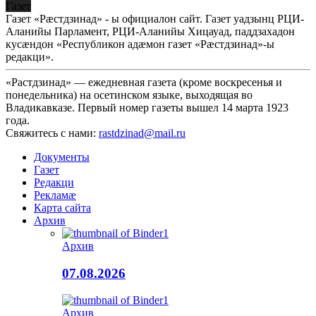
Газет
Газет «Рæстдзинад» - ы официалон сайт. Газет уадзынц РЦИ-
Аланийы Парламент, РЦИ-Аланийы Хицауад, паддзахадон
кусæндон «Республикон адæмон газет «Рæстдзинад»-ы
редакци».
«Растдзинад» — ежедневная газета (кроме воскресенья и
понедельника) на осетинском языке, выходящая во
Владикавказе. Первый номер газеты вышел 14 марта 1923
года.
Свяжитесь с нами:
rastdzinad@mail.ru
Документы
Газет
Редакци
Рекламæ
Карта сайта
Архив
Архив
07.08.2026
Архив