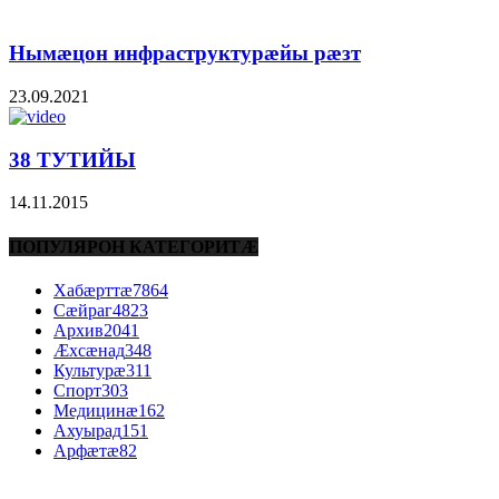
Нымæцон инфраструктурæйы рæзт
23.09.2021
38 ТУТИЙЫ
14.11.2015
ПОПУЛЯРОН КАТЕГОРИТÆ
Хабæрттæ
7864
Сæйраг
4823
Архив
2041
Æхсæнад
348
Культурæ
311
Спорт
303
Медицинæ
162
Ахуырад
151
Арфæтæ
82