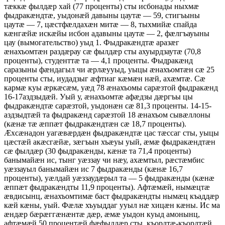
тæккæ фылдæр хай (77 проценты) сты исбонады ныхмæ
фыдракæндтæ, уыдонæй давыны цаутæ — 59, стигъыны
цаутæ — 7, цæстфæлдахæн митæ — 8, тыхмийæ спайда
кæнгæйæ искæйы исбон адавыны цаутæ — 2, фæлгъауыны
цау (вымогательство) уыд 1. Фыдракæндтæ аразæг
æнахъомтæн раздæрау сæ фылдæр сты ахуырдзаутæ (70,8
проценты), студенттæ та — 4,1 проценты. Фыдракæнд
саразыны фæндагыл чи æрлæууыд, уыцы æнахъомтæн сæ 25
проценты сты, иудадзыг æфтиаг кæмæн нæй, ахæмтæ. Сæ
кармæ куы æркæсæм, уæд 78 æнахъомы сарæзтой фыдракæнд
16-17аздзыдæй. Уый у, æнахъомтæ афæдзы дæргъы цы
фыдракæндтæ сарæзтой, уыдонæн сæ 81,3 проценты. 14-15-
аздзыдтæй та фыдракæнд сарæзтой 18 æнахъом сывæллоны
(кæнæ тæ æппæт фыдракæндтæн сæ 18,7 проценты).
Æхсæнадон уагæвæрдæн фыдракæндтæ цас тæссаг сты, уыцы
цæстæй акæсгæйæ, зæгъын хъæуы уый, æмæ фыдракæндтæн
сæ фылдæр (30 фыдракæнды, кæнæ та 71,4 проценты)
банымайæн ис, тынг уæззау чи нæу, ахæмтыл, рæстæмбис
уæззауыл банымайæн ис 7 фыдракæнды (кæнæ 16,7
проценты), уæлдай уæззаудæрыл та — 5 фыдракæнды (кæнæ
æппæт фыдракæндты 11,9 проценты). Афтæмæй, нымæцтæ
æвдисынц, æнахъомтимæ баст фыдракæндты нымæц къаддæр
кæй кæны, уый. Фæлæ хъуыддаг ууыл нæ хицæн кæны. Ис ма
æндæр бæрæггæнæнтæ дæр, æмæ уыдон куыд амонынц,
афтæмæй 50 процентæй фæфылдæр сты, къордтæ-къордтæй