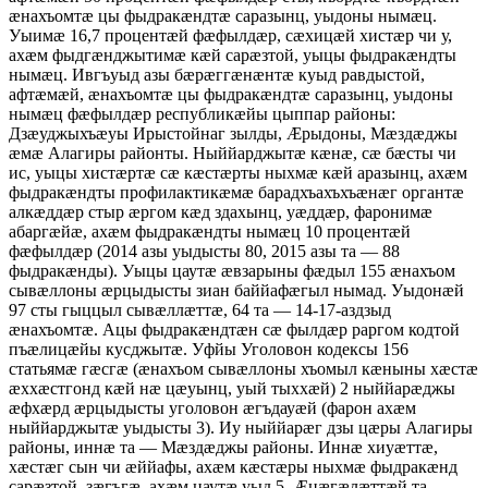
æнахъомтæ цы фыдракæндтæ саразынц, уыдоны нымæц.
Уыимæ 16,7 процентæй фæфылдæр, сæхицæй хистæр чи у,
ахæм фыдгæнджытимæ кæй сарæзтой, уыцы фыдракæндты
нымæц. Ивгъуыд азы бæрæггæнæнтæ куыд равдыстой,
афтæмæй, æнахъомтæ цы фыдракæндтæ саразынц, уыдоны
нымæц фæфылдæр республикæйы цыппар районы:
Дзæуджыхъæуы Ирыстойнаг зылды, Æрыдоны, Мæздæджы
æмæ Алагиры районты. Ныййарджытæ кæнæ, сæ бæсты чи
ис, уыцы хистæртæ сæ кæстæрты ныхмæ кæй аразынц, ахæм
фыдракæндты профилактикæмæ барадхъахъхъæнæг органтæ
алкæддæр стыр æргом кæд здахынц, уæддæр, фаронимæ
абаргæйæ, ахæм фыдракæндты нымæц 10 процентæй
фæфылдæр (2014 азы уыдысты 80, 2015 азы та — 88
фыдракæнды). Уыцы цаутæ æвзарыны фæдыл 155 æнахъом
сывæллоны æрцыдысты зиан баййафæгыл нымад. Уыдонæй
97 сты гыццыл сывæллæттæ, 64 та — 14-17-аздзыд
æнахъомтæ. Ацы фыдракæндтæн сæ фылдæр раргом кодтой
пъæлицæйы кусджытæ. Уфйы Уголовон кодексы 156
статьямæ гæсгæ (æнахъом сывæллоны хъомыл кæныны хæстæ
æххæстгонд кæй нæ цæуынц, уый тыххæй) 2 ныййарæджы
æфхæрд æрцыдысты уголовон æгъдауæй (фарон ахæм
ныййарджытæ уыдысты 3). Иу ныййарæг дзы цæры Алагиры
районы, иннæ та — Мæздæджы районы. Иннæ хиуæттæ,
хæстæг сын чи æййафы, ахæм кæстæры ныхмæ фыдракæнд
сарæзтой, зæгъгæ, ахæм цаутæ уыд 5. Æцæгæлæттæй та