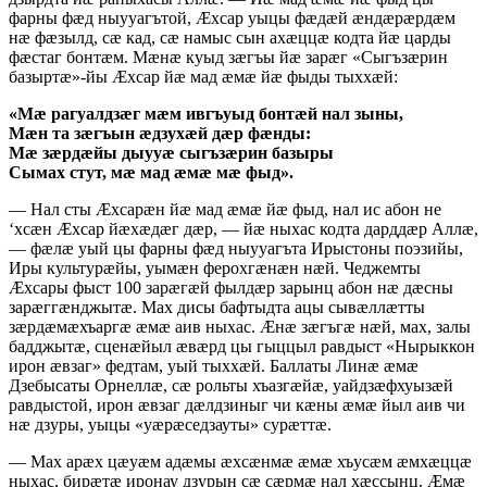
фарны фæд ныууагътой, Æхсар уыцы фæдæй æндæрæрдæм
нæ фæзылд, сæ кад, сæ намыс сын ахæццæ кодта йæ царды
фæстаг бонтæм. Мæнæ куыд зæгъы йæ зарæг «Сыгъзæрин
базыртæ»-йы Æхсар йæ мад æмæ йæ фыды тыххæй:
«Мæ рагуалдзæг мæм ивгъуыд бонтæй нал зыны,
Мæн та зæгъын æдзухæй дæр фæнды:
Мæ зæрдæйы дыууæ сыгъзæрин базыры
Сымах стут, мæ мад æмæ мæ фыд».
— Нал сты Æхсарæн йæ мад æмæ йæ фыд, нал ис абон не
‘хсæн Æхсар йæхæдæг дæр, — йæ ныхас кодта дарддæр Аллæ,
— фæлæ уый цы фарны фæд ныууагъта Ирыстоны поэзийы,
Иры культурæйы, уымæн ферохгæнæн нæй. Чеджемты
Æхсары фыст 100 зарæгæй фылдæр зарынц абон нæ дæсны
зарæггæнджытæ. Мах дисы бафтыдта ацы сывæллæтты
зæрдæмæхъаргæ æмæ аив ныхас. Æнæ зæгъгæ нæй, мах, залы
бадджытæ, сценæйыл æвæрд цы гыццыл равдыст «Нырыккон
ирон æвзаг» федтам, уый тыххæй. Баллаты Линæ æмæ
Дзебысаты Орнеллæ, сæ рольты хъазгæйæ, уайдзæфхуызæй
равдыстой, ирон æвзаг дæлдзиныг чи кæны æмæ йыл аив чи
нæ дзуры, уыцы «уæрæседзауты» сурæттæ.
— Мах арæх цæуæм адæмы æхсæнмæ æмæ хъусæм æмхæццæ
ныхас, бирæтæ иронау дзурын сæ сæрмæ нал хæссынц. Æмæ