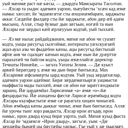
уый мæнмæ раст нæ кæсы, — дзырдта Мамсыраты Тасолтан.
— Æхсар та уыдис адæмæн уарзон, хъæубæсты ‘хсæн кад æмæ
намыс хæссæг, йе ‘мдзæвгæтæ сты æнцонæмбарæн, зарджыты
аккаг. Сæдæйæ фылдæр сты йæ зарджытæ, абон дæр æй адæм
мысынц. Аллæ, стыр бузныг дын зæгъын, ногæй та нын
Æхсары нæ зæрдыл кæй æрлæууын кодтай, уый тыххæй.
— Æз мæ ныхас райдайдзынæн, мæнæ нæ абон чи суазæг
кодта, уыцы рæсугъд сылгоймаг, интернаты уæхскуæзæй
ацал-ауал азы чи фыдæбон кæны, ацы рæсугъд бæстыхай
афтæ аив чи сцалцæг кæнын кодта, æмæ нын йæ дуæрттæ
парахатæй чи байгом кодта, уыцы æвæллайгæ директор
Течиаты Нинæйæ, — загъта Уататы Зелим. — Дæ куыст
арвæй бæрæгдæр у, æмæ ма дын бирæ бантысæд. Мах
Æхсаримæ æфсымæрты цард кодтам. Уый уыд зæрдæхæлар,
адæмæн уарзон адæймаг. Бирæ зæрдæмæхъаргæ уацмыстæ
ныффыста мады тыххæй, æмæ сæ абон нæ зарæггæнджытæ
зарынц. Йæ цардæмбал Ларисæимæ «а» æмæ «о»-йæ
фæцардысты. Йæ ахицæны фæстæ Ларисæ æрæмбырд кодта
Æхсары къухфыстытæ æмæ сæ рауагъта хицæн чиныгæй.
Абон æмбырд кæны дыккаг чиныг, æмæ йын бантысæд. Аллæ
йæ урочы тынг хорз равдыста, Æхсар ирон æгъдау, ирон
намыс, ирон дзырд куыд бирæ уарзта, уый. Мæнæ куыд фыста
Æхсар йе ‘мдзæвгæ «Ирон дзырд», зæгъгæ, уым: «Дæ
зæрдæйы бынæй цы бæстæйы уарзыс, Гъе уый у дæ хъысмæт,