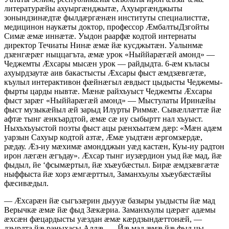
литературæйы ахуыргæнджытæ, Ахуыргæнджыты
зонындзинæдтæ фылдæргæнæн институты специалисттæ,
медицинон наукæты доктор, профессор ÆмбалтыДзгойты
Симæ æмæ иннæтæ. Уыдон раарфæ кодтой интернаты
директор Течиаты Нинæ æмæ йæ кусджытæн. Уалынмæ
дзæнгæрæг ныццагъта, æмæ урок «Ныййарæгæй амонд» —
Чеджемты Æхсары мысæн урок — райдыдта. 6-æм къласы
ахуырдзаутæ аив бакастысты Æхсары фыст æмдзæвгæтæ,
къулыл интерактивон фæйнæгыл æвдыст цыдысты Чеджемы-
фырты царды нывтæ. Мæнæ райхъуыст Чеджемты Æхсары
фыст зарæг «Ныййарæгæй амонд» — Мыстулаты Иринæйы
фыст музыкæйыл æй зарыд Илурты Риммæ. Сывæллæттæ йæ
афтæ тынг æнкъардтой, æмæ сæ иу сыбыртт нал хъуыст.
Ныхъхъуыстой поэты фыст ацы рæнхъытæм дæр: «Мæн адæм
уарзын Сахуыр кодтой азтæ, Æмæ уыдтæн æргомзæрдæ,
рæдау. Æз-иу мæхимæ амондджын уæд кастæн, Куы-иу радтон
ирон лæгæн æгъдау». Æхсар тынг иузæрдион уыд йæ мад, йæ
фыдыл, йе ‘фсымæртыл, йæ хъæубæстыл. Бирæ æмдзæвгæтæ
ныффыста йæ хорз æмгæрттыл, Заманхъулы хъæубæстæйы
фæсивæдыл.
— Æхсарæн йæ сыгъзæрин дыууæ базыры уыдысты йæ мад
Верычкæ æмæ йæ фыд Зæкæриа. Заманхъулы цæрæг адæмы
æхсæн фæцардысты уæздан æмæ кæрдзындæттонæй, —
дзырдта йæ раныхасы Аллæ. — Йæ мад æмæ йæ фыд цы