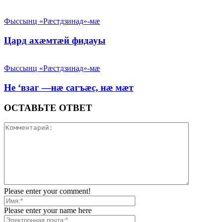
Фыссынц «Рæстдзинад»-мæ
Цард ахӕмтӕй фидауы
Фыссынц «Рæстдзинад»-мæ
Не ‘взаг —нӕ сагъӕс, нӕ мӕт
ОСТАВЬТЕ ОТВЕТ
Please enter your comment!
Please enter your name here