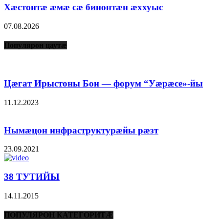
Хæстонтæ æмæ сæ бинонтæн æххуыс
07.08.2026
Популярон цаутæ
Цæгат Ирыстоны Бон — форум “Уæрæсе»-йы
11.12.2023
Нымæцон инфраструктурæйы рæзт
23.09.2021
38 ТУТИЙЫ
14.11.2015
ПОПУЛЯРОН КАТЕГОРИТÆ