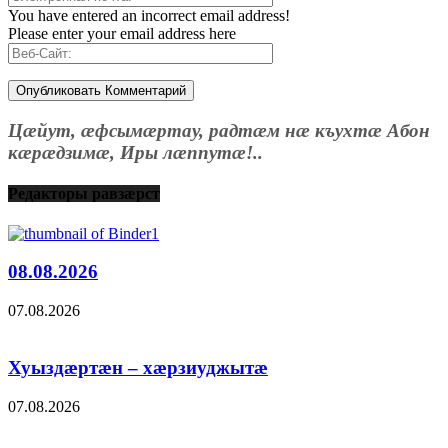
You have entered an incorrect email address!
Please enter your email address here
Цæйут, æфсымæртау, радтæм нæ къухтæ Абон
кæрæдзимæ, Иры лæппутæ!..
Редакторы равзæрст
08.08.2026
07.08.2026
Хуыздæртæн – хæрзиуджытæ
07.08.2026