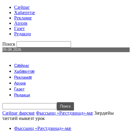
Сæйраг
Хабæрттæ
Рекламæ
Архив
Газет
Редакци
Поиск
09.08.2026
Сæйраг
Хабæрттæ
Рекламæ
Архив
Газет
Редакци
Сæйраг фарсмæ
Фыссынц «Рæстдзинад»-мæ
Зæрдæйы
тæгтæй нывæзт урок
Фыссынц «Рæстдзинад»-мæ