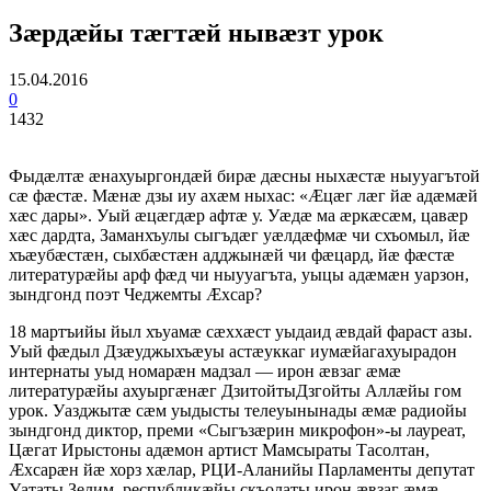
Зæрдæйы тæгтæй нывæзт урок
15.04.2016
0
1432
Фыдæлтæ æнахуыргондæй бирæ дæсны ныхæстæ ныууагътой
сæ фæстæ. Мæнæ дзы иу ахæм ныхас: «Æцæг лæг йæ адæмæй
хæс дары». Уый æцæгдæр афтæ у. Уæдæ ма æркæсæм, цавæр
хæс дардта, Заманхъулы сыгъдæг уæлдæфмæ чи схъомыл, йæ
хъæубæстæн, сыхбæстæн адджынæй чи фæцард, йæ фæстæ
литературæйы арф фæд чи ныууагъта, уыцы адæмæн уарзон,
зындгонд поэт Чеджемты Æхсар?
18 мартъийы йыл хъуамæ сæххæст уыдаид æвдай фараст азы.
Уый фæдыл Дзæуджыхъæуы астæуккаг иумæйагахуырадон
интернаты уыд номарæн мадзал — ирон æвзаг æмæ
литературæйы ахуыргæнæг ДзитойтыДзгойты Аллæйы гом
урок. Уазджытæ сæм уыдысты телеуынынады æмæ радиойы
зындгонд диктор, преми «Сыгъзæрин микрофон»-ы лауреат,
Цæгат Ирыстоны адæмон артист Мамсыраты Тасолтан,
Æхсарæн йæ хорз хæлар, РЦИ-Аланийы Парламенты депутат
Уататы Зелим, республикæйы скъолаты ирон æвзаг æмæ