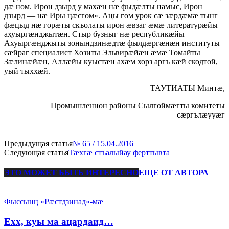
дæ ном. Ирон дзырд у махæн нæ фыдæлты намыс, Ирон
дзырд — нæ Иры цæсгом». Ацы гом урок сæ зæрдæмæ тынг
фæцыд нæ горæты скъолаты ирон æвзаг æмæ литературæйы
ахуыргæнджытæн. Стыр бузныг нæ республикæйы
Ахуыргæнджыты зонындзинæдтæ фылдæргæнæн институты
сæйраг специалист Хозиты Эльвирæйæн æмæ Томайты
Зæлинæйæн, Аллæйы куыстæн ахæм хорз аргъ кæй скодтой,
уый тыххæй.
ТАУТИАТЫ Минтæ,
Промышленнон районы Сылгоймæгты комитеты
сæргълæууæг
Предыдущая статья
№ 65 / 15.04.2016
Следующая статья
Тæхгæ стъалыйау ферттывта
ЭТО МОЖЕТ БЫТЬ ИНТЕРЕСНО
ЕЩЕ ОТ АВТОРА
Фыссынц «Рæстдзинад»-мæ
Ехх, куы ма ацардаид…