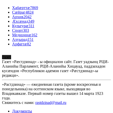
Хабæрттæ
7869
Сæйраг
4824
Архив
2042
Æхсæнад
349
Культурæ
311
Спорт
303
Медицинæ
162
Ахуырад
151
Арфæтæ
82
Газет
Газет «Рæстдзинад» - ы официалон сайт. Газет уадзынц РЦИ-
Аланийы Парламент, РЦИ-Аланийы Хицауад, паддзахадон
кусæндон «Республикон адæмон газет «Рæстдзинад»-ы
редакци».
«Растдзинад» — ежедневная газета (кроме воскресенья и
понедельника) на осетинском языке, выходящая во
Владикавказе. Первый номер газеты вышел 14 марта 1923
года.
Свяжитесь с нами:
rastdzinad@mail.ru
Документы