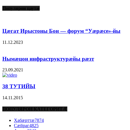
Популярон цаутæ
Цæгат Ирыстоны Бон — форум “Уæрæсе»-йы
11.12.2023
Нымæцон инфраструктурæйы рæзт
23.09.2021
38 ТУТИЙЫ
14.11.2015
ПОПУЛЯРОН КАТЕГОРИТÆ
Хабæрттæ
7874
Сæйраг
4825