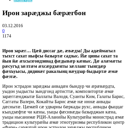
Ирон зарæджы бæрæгбон
03.12.2016
0
1174
Ирон зарæг… Цæй диссаг дæ, æвæдза! Ды адæймагыл
тыхст сахат ныфсы базыртæ садзыс. Йæ цины сахат та
йын йæ æхсызгондзинад фæдывæр кæныс. Дæ алæмæты
рæсугъд зæлтæм æхсæрдзæнты зæлланг тынгдæр
фæхъуысы, дидинæг ракалынц нæудзар быдыртæ æмæ
фæзтæ.
Ирон эстрадон зарæджы аивадæн бындур чи æрæвæрдта,
уыдон уыдысты зындгонд артисттæ, композитортæ æмæ
зарæггæнджытæ Баллаты Валодя, Суанты Ким, Галаты Барис,
Саггаты Валери, Кокайты Барис æмæ нæ иннæ аивады
дæснытæ. Цæмæй сæ удварны бæркады рухс, аивады фыццаг
къахдзæфтæ чи кæны, уыцы фæсивæды базырджын кæна,
уыцы нысанимæ РЦИ-Аланийы Культурæйы министрад æмæ
традицион культурæйы æмæ этнотуризмы республикон центр
«Фарн» сарæзтой ирон эстрадон зарæджы республикон