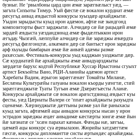
бузныг. Не ‘рвылбоны цард цин æмæ зарæгвæлыст уæд, —
загъта Сихъоты Тимур. Уый фæстæ сæ вокалон курдиат æмæ
рæсугъд аивад æвдыстой конкурсы хуыздæр архайджытæ.
Уыдон зарыдысты куыд ирон адæмон, афтæ нæ зындгонд
композиторты фыст зарджытæ. Алчидæр сæ йæ рацыдæй æмæ
зардæй æвдыста уæздандзинад æмæ фыдæлтыккон ирон
æгъдау. Чызгæй, лæппуйæ алчидæр сæ йæ зарæджы æвæрдта
рæсугъд фæлгонцтæ, алкæмæн дæр сæ бантыст ирон зарæджы
арф хъуыды бамбарын æмæ йæ аивæй адæмы размæ
рахæссын. Фестиваль-конкурсы уыд кадджын уазджытæ дæр.
Сæ курдиатæй йæ архайджыты æмæ аивадуарзджыты
зæрдæтæ барухс кодтой Республикæ Хуссар Ирыстоны сгуыхт
артист Бекъойты Вано, РЦИ-Аланийы адæмон артист
Харебаты Вадим, æрыгон зарæггæнæг Томайты Миланæ,
Беслæны Культурæйы галуаны вокалон къорды уæнгтæ, стæй
зарæггæнджытæ Туаты Тугъан æмæ Дзæрæгъæсты Аланæ.
Конкурсы архайджытæ сæ вокалон арæхстдзинад æвдыст куы
фесты, уæд Цæриаты Валери се ‘ппæт архайджыты рахуыдта
сценæмæ. Хæрзиуджытæ дæттыны размæ уал йæ раныхасы
куыд загъта, афтæмæй ацы аивадон конкурсы нысан у ирон
эстрадон зарæджы æцæг аивадимæ кæстæрты зонгæ æмæ йын
йæ хæзнатæ се ‘хсæн парахат кæнын. Фæнды нæ, зæгъы,
цæмæй ацы конкурс суа æрвылазон. Жюрийы хатдзæгтæм
гæсгæ, конкурсы дипломанттæ систы æртындæс архайæджы.
Фестивалы æппæты кæстæр архайджытæ