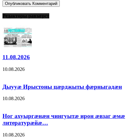
Редакторы равзæрст
11.08.2026
10.08.2026
Дыууæ Ирыстоны цæрджыты фæрныгадæн
10.08.2026
Ног ахуыргæнæн чингуытæ ирон æвзаг æмæ
литературæйæ…
10.08.2026