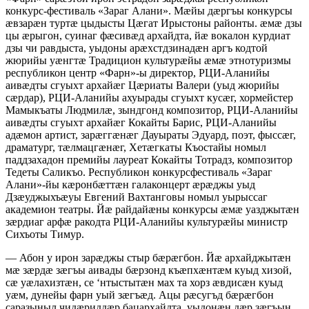
конкурс-фестиваль «Зараг Алани». Мæйы дæргъы конкурсы
æвзарæн туртæ цыдысты Цæгат Ирыстоны районты. æмæ дзы
цы æрыгон, суинаг фæсивæд архайдта, йæ вокалон курдиат
дзы чи равдыста, уыдоны арæхстдзинадæн аргъ кодтой
жюрийы уæнгтæ Традицион культурæйы æмæ этнотуризмы
республикон центр «Фарн»-ы директор, РЦИ-Аланийы
аивæдты сгуыхт архайæг Цæриаты Валери (уыд жюрийы
сæрдар), РЦИ-Аланийы ахуырады сгуыхт кусæг, хормейстер
Мамыкъаты Людмилæ, зындгонд композитор, РЦИ-Аланийы
аивæдты сгуыхт архайæг Кокайты Барис, РЦИ-Аланийы
адæмон артист, зарæггæнæг Дауыраты Эдуард, поэт, фыссæг,
драматург, тæлмацгæнæг, Хетæгкаты Къостайы номыл
паддзахадон премийы лауреат Кокайты Тотрадз, композитор
Тедеты Саликъо. Республикон конкурсфестиваль «Зараг
Алани»-йы кæронбæттæн галаконцерт æрæджы уыд
Дзæуджыхъæуы Евгений Вахтанговы номыл уырыссаг
академион театры. Йæ райдайæны конкурсы æмæ уазджытæн
зæрдиаг арфæ ракодта РЦИ-Аланийы культурæйы министр
Сихъоты Тимур.
— Абон у ирон зарæджы стыр бæрæгбон. Йæ архайджытæн
мæ зæрдæ зæгъы аивады бæрзонд къæпхæнтæм куыд хизой,
сæ уæлахизтæн, се ‘нтыстытæн мах та хорз æвдисæн куыд
уæм, дунейы фарн уый зæгъæд. Ацы рæсугъд бæрæгбон
саразыныл чидæриддæр бацархайдта, уыдонæн дæр зæгъын