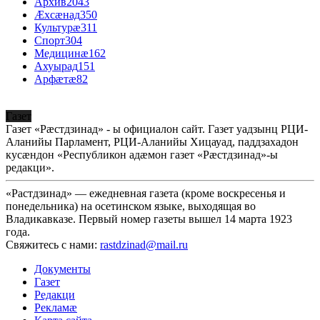
Архив
2043
Æхсæнад
350
Культурæ
311
Спорт
304
Медицинæ
162
Ахуырад
151
Арфæтæ
82
Газет
Газет «Рæстдзинад» - ы официалон сайт. Газет уадзынц РЦИ-
Аланийы Парламент, РЦИ-Аланийы Хицауад, паддзахадон
кусæндон «Республикон адæмон газет «Рæстдзинад»-ы
редакци».
«Растдзинад» — ежедневная газета (кроме воскресенья и
понедельника) на осетинском языке, выходящая во
Владикавказе. Первый номер газеты вышел 14 марта 1923
года.
Свяжитесь с нами:
rastdzinad@mail.ru
Документы
Газет
Редакци
Рекламæ