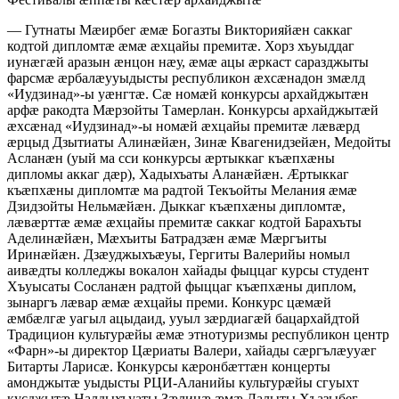
— Гутнаты Мæирбег æмæ Богазты Викторияйæн саккаг
кодтой дипломтæ æмæ æхцайы премитæ. Хорз хъуыддаг
иунæгæй аразын æнцон нæу, æмæ ацы æркаст саразджыты
фарсмæ æрбалæууыдысты республикон æхсæнадон змæлд
«Иудзинад»-ы уæнгтæ. Сæ номæй конкурсы архайджытæн
арфæ ракодта Мæрзойты Тамерлан. Конкурсы архайджытæй
æхсæнад «Иудзинад»-ы номæй æхцайы премитæ лæвæрд
æрцыд Дзытиаты Алинæйæн, Зинæ Квагенидзейæн, Медойты
Асланæн (уый ма сси конкурсы æртыккаг къæпхæны
дипломы аккаг дæр), Хадыхъаты Аланæйæн. Æртыккаг
къæпхæны дипломтæ ма радтой Текъойты Мелания æмæ
Дзидзойты Нельмæйæн. Дыккаг къæпхæны дипломтæ,
лæвæрттæ æмæ æхцайы премитæ саккаг кодтой Барахъты
Аделинæйæн, Мæхъиты Батрадзæн æмæ Мæргъиты
Иринæйæн. Дзæуджыхъæуы, Гергиты Валерийы номыл
аивæдты колледжы вокалон хайады фыццаг курсы студент
Хъуысаты Сосланæн радтой фыццаг къæпхæны диплом,
зынаргъ лæвар æмæ æхцайы преми. Конкурс цæмæй
æмбæлгæ уагыл ацыдаид, ууыл зæрдиагæй бацархайдтой
Традицион культурæйы æмæ этнотуризмы республикон центр
«Фарн»-ы директор Цæриаты Валери, хайады сæргълæууæг
Битарты Ларисæ. Конкурсы кæронбæттæн концерты
амонджытæ уыдысты РЦИ-Аланийы культурæйы сгуыхт
кусджытæ Налдыхъуаты Зæлинæ æмæ Лалыты Хъазыбег.