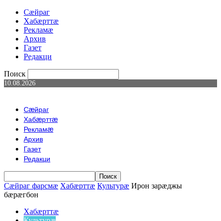
Сæйраг
Хабæрттæ
Рекламæ
Архив
Газет
Редакци
Поиск
10.08.2026
Сæйраг
Хабæрттæ
Рекламæ
Архив
Газет
Редакци
Сæйраг фарсмæ
Хабæрттæ
Культурæ
Ирон зарæджы
бæрæгбон
Хабæрттæ
Культурæ