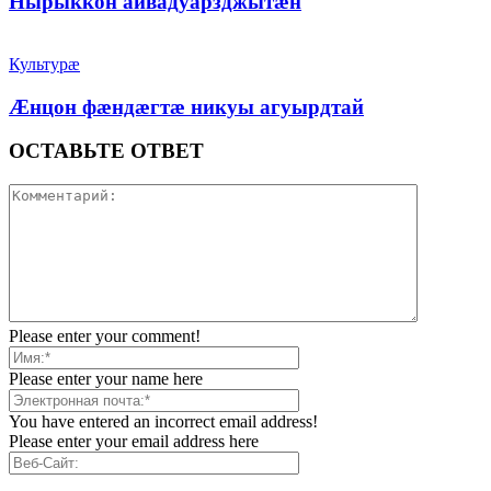
Нырыккон аивадуарзджытæн
Культурæ
Æнцон фæндæгтæ никуы агуырдтай
ОСТАВЬТЕ ОТВЕТ
Please enter your comment!
Please enter your name here
You have entered an incorrect email address!
Please enter your email address here