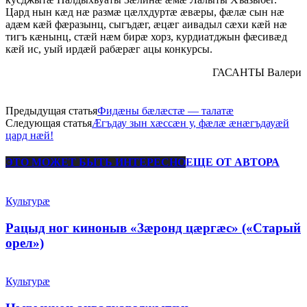
Цард нын кæд нæ размæ цæлхдуртæ æвæры, фæлæ сын нæ
адæм кæй фæразынц, сыгъдæг, æцæг аивадыл сæхи кæй нæ
тигъ кæнынц, стæй нæм бирæ хорз, курдиатджын фæсивæд
кæй ис, уый ирдæй рабæрæг ацы конкурсы.
ГАСАНТЫ Валери
Предыдущая статья
Фидæны бæлæстæ — талатæ
Следующая статья
Æгъдау зын хæссæн у, фæлæ æнæгъдауæй
цард нæй!
ЭТО МОЖЕТ БЫТЬ ИНТЕРЕСНО
ЕЩЕ ОТ АВТОРА
Культурæ
Рацыд ног киноныв «Зæронд цæргæс» («Старый
орел»)
Культурæ