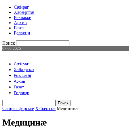
Сæйраг
Хабæрттæ
Рекламæ
Архив
Газет
Редакци
Поиск
07.08.2026
Сæйраг
Хабæрттæ
Рекламæ
Архив
Газет
Редакци
Сæйраг фарсмæ
Хабæрттæ
Медицинæ
Медицинæ