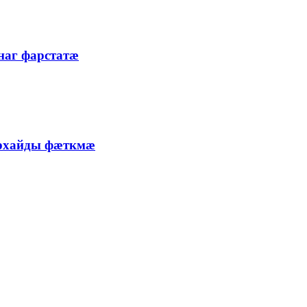
аг фарстатæ
архайды фæткмæ