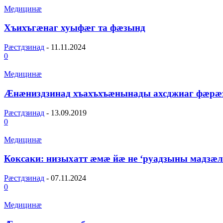
Медицинæ
Хъихъгæнаг хуыфæг та фæзынд
Рæстдзинад
-
11.11.2024
0
Медицинæ
Ӕнӕниздзинад хъахъхъӕнынады ахсджиаг фӕрӕ
Рæстдзинад
-
13.09.2019
0
Медицинæ
Коксаки: низыхатт æмæ йæ не ‘руадзыны мадзæ
Рæстдзинад
-
07.11.2024
0
Медицинæ