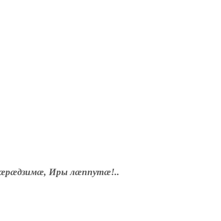
æрæдзимæ, Иры лæппутæ!..