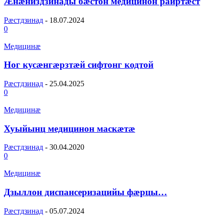
Æнæниздзинады бæстон медицинон раиртæст
Рæстдзинад
-
18.07.2024
0
Медицинæ
Ног кусæнгæрзтæй сифтонг кодтой
Рæстдзинад
-
25.04.2025
0
Медицинæ
Хуыйынц медицинон маскæтæ
Рæстдзинад
-
30.04.2020
0
Медицинæ
Дзыллон диспансеризацийы фæрцы…
Рæстдзинад
-
05.07.2024