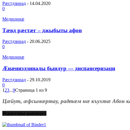
Рæстдзинад
-
14.04.2020
0
Медицинæ
Тæвд рæстæг – джыбыты афон
Рæстдзинад
-
20.06.2025
0
Медицинæ
Ӕнӕниздзинады бындур — диспансеризаци
Рæстдзинад
-
29.10.2019
0
1
2
3
...
9
Страница 1 из 9
Цæйут, æфсымæртау, радтæм нæ къухтæ Абон к
Редакторы равзæрст