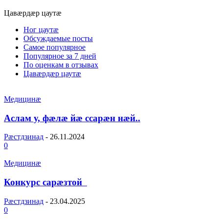
Цавæрдæр цаутæ
Ног цаутæ
Обсуждаемые посты
Самое популярное
Популярное за 7 дней
По оценкам в отзывах
Цавæрдæр цаутæ
Медицинæ
Аслам у, фæлæ йæ ссарæн нæй..
Рæстдзинад
-
26.11.2024
0
Медицинæ
Конкурс сарæзтой
Рæстдзинад
-
23.04.2025
0