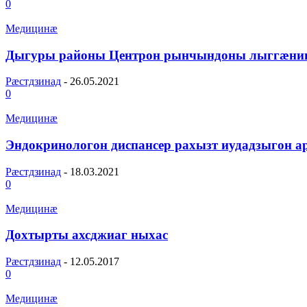
0
Медицинæ
Дыгуры районы Центрон рынчындоны лыггæнин
Рæстдзинад
-
26.05.2021
0
Медицинæ
Эндокринологон диспансер рахызт иудадзыгон 
Рæстдзинад
-
18.03.2021
0
Медицинæ
Дохтырты ахсджиаг ныхас
Рæстдзинад
-
12.05.2017
0
Медицинæ