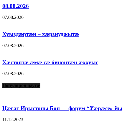
08.08.2026
07.08.2026
Хуыздæртæн – хæрзиуджытæ
07.08.2026
Хæстонтæ æмæ сæ бинонтæн æххуыс
07.08.2026
Популярон цаутæ
Цæгат Ирыстоны Бон — форум “Уæрæсе»-йы
11.12.2023