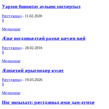
Уарзон бинонтау аудынц хистӕртыл
Рæстдзинад
-
11.02.2020
0
Медицинæ
Æнæ ногдзинæдтæй размæ цæуæн нæй
Рæстдзинад
-
28.02.2016
0
Медицинæ
Æппæтæй æрыгондæр кусæг
Рæстдзинад
-
19.03.2026
0
Медицинæ
Ног низыхатт: рæстдзинад æмæ дам-думтæ