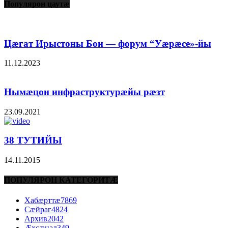
Популярон цаутæ
Цæгат Ирыстоны Бон — форум “Уæрæсе»-йы
11.12.2023
Нымæцон инфраструктурæйы рæзт
23.09.2021
38 ТУТИЙЫ
14.11.2015
ПОПУЛЯРОН КАТЕГОРИТÆ
Хабæрттæ
7869
Сæйраг
4824
Архив
2042
Æхсæнад
349