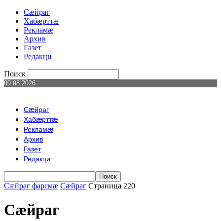
Сæйраг
Хабæрттæ
Рекламæ
Архив
Газет
Редакци
Поиск
09.08.2026
Сæйраг
Хабæрттæ
Рекламæ
Архив
Газет
Редакци
Сæйраг фарсмæ
Сæйраг
Страница 220
Сæйраг