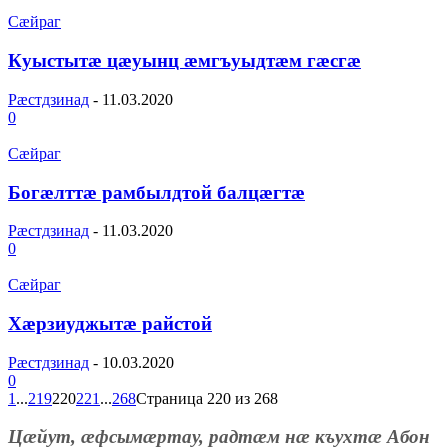
Сæйраг
Куыстытæ цæуынц æмгъуыдтæм гæсгæ
Рæстдзинад
-
11.03.2020
0
Сæйраг
Богæлттæ рамбылдтой балцæгтæ
Рæстдзинад
-
11.03.2020
0
Сæйраг
Хæрзиуджытæ райстой
Рæстдзинад
-
10.03.2020
0
1
...
219
220
221
...
268
Страница 220 из 268
Цæйут, æфсымæртау, радтæм нæ къухтæ Абон