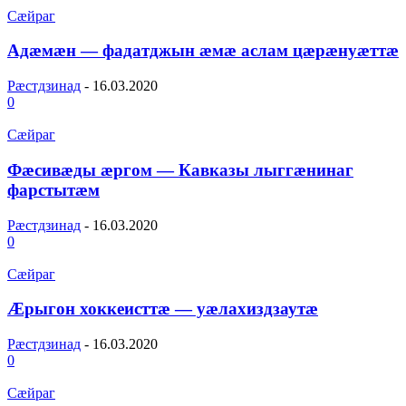
Сæйраг
Адæмæн — фадатджын æмæ аслам цæрæнуæттæ
Рæстдзинад
-
16.03.2020
0
Сæйраг
Фæсивæды æргом — Кавказы лыггæнинаг
фарстытæм
Рæстдзинад
-
16.03.2020
0
Сæйраг
Æрыгон хоккеисттæ — уæлахиздзаутæ
Рæстдзинад
-
16.03.2020
0
Сæйраг