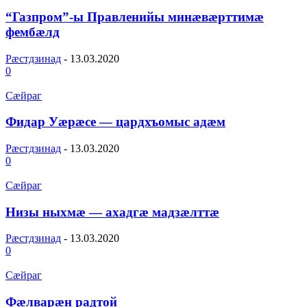
“Газпром”-ы Правленийы минæвæрттимæ
фембæлд
Рæстдзинад
-
13.03.2020
0
Сæйраг
Фидар Уæрæсе — цардхъомыс адæм
Рæстдзинад
-
13.03.2020
0
Сæйраг
Низы ныхмæ — ахадгæ мадзæлттæ
Рæстдзинад
-
13.03.2020
0
Сæйраг
Фæлварæн радтой