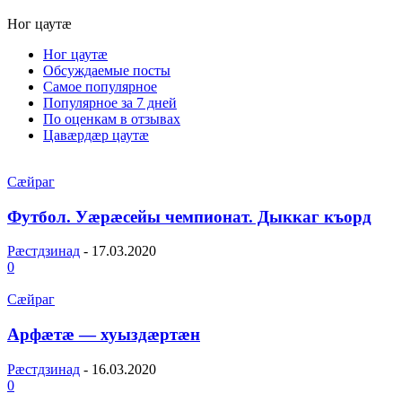
Ног цаутæ
Ног цаутæ
Обсуждаемые посты
Самое популярное
Популярное за 7 дней
По оценкам в отзывах
Цавæрдæр цаутæ
Сæйраг
Футбол. Уæрæсейы чемпионат. Дыккаг къорд
Рæстдзинад
-
17.03.2020
0
Сæйраг
Арфæтæ — хуыздæртæн
Рæстдзинад
-
16.03.2020
0