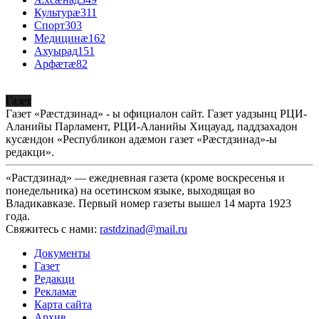
Культурæ
311
Спорт
303
Медицинæ
162
Ахуырад
151
Арфæтæ
82
Газет
Газет «Рæстдзинад» - ы официалон сайт. Газет уадзынц РЦИ-
Аланийы Парламент, РЦИ-Аланийы Хицауад, паддзахадон
кусæндон «Республикон адæмон газет «Рæстдзинад»-ы
редакци».
«Растдзинад» — ежедневная газета (кроме воскресенья и
понедельника) на осетинском языке, выходящая во
Владикавказе. Первый номер газеты вышел 14 марта 1923
года.
Свяжитесь с нами:
rastdzinad@mail.ru
Документы
Газет
Редакци
Рекламæ
Карта сайта
Архив