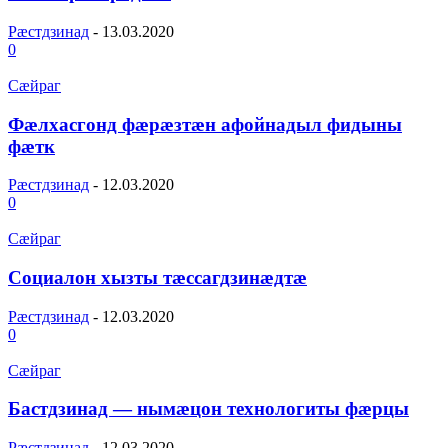
Рæстдзинад
-
13.03.2020
0
Сæйраг
Фæлхасгонд фæрæзтæн афойнадыл фидыны
фæтк
Рæстдзинад
-
12.03.2020
0
Сæйраг
Социалон хызты тæссагдзинæдтæ
Рæстдзинад
-
12.03.2020
0
Сæйраг
Бастдзинад — нымæцон технологиты фæрцы
Рæстдзинад
-
12.03.2020