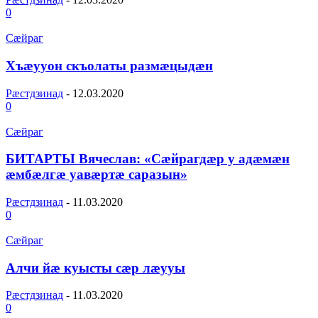
0
Сæйраг
Хъæууон скъолаты размæцыдæн
Рæстдзинад
-
12.03.2020
0
Сæйраг
БИТАРТЫ Вячеслав: «Сæйрагдæр у адæмæн
æмбæлгæ уавæртæ саразын»
Рæстдзинад
-
11.03.2020
0
Сæйраг
Алчи йæ куысты сæр лæууы
Рæстдзинад
-
11.03.2020
0