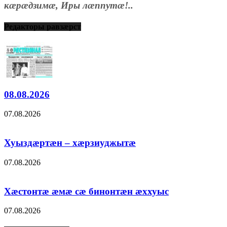
кæрæдзимæ, Иры лæппутæ!..
Редакторы равзæрст
08.08.2026
07.08.2026
Хуыздæртæн – хæрзиуджытæ
07.08.2026
Хæстонтæ æмæ сæ бинонтæн æххуыс
07.08.2026