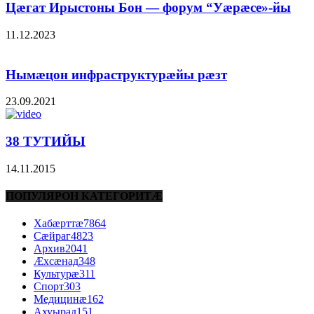
Цæгат Ирыстоны Бон — форум “Уæрæсе»-йы
11.12.2023
Нымæцон инфраструктурæйы рæзт
23.09.2021
38 ТУТИЙЫ
14.11.2015
ПОПУЛЯРОН КАТЕГОРИТÆ
Хабæрттæ
7864
Сæйраг
4823
Архив
2041
Æхсæнад
348
Культурæ
311
Спорт
303
Медицинæ
162
Ахуырад
151