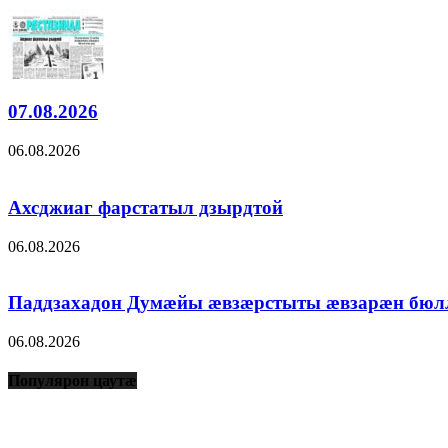
07.08.2026
06.08.2026
Ахсджиаг фарстатыл дзырдтой
06.08.2026
Паддзахадон Думæйы æвзæрстыты æвзарæн бюл
06.08.2026
Популярон цаутæ