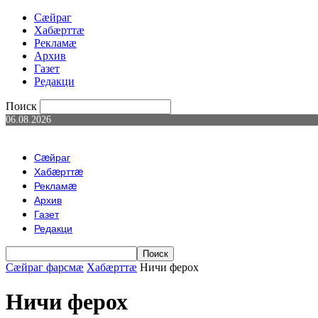
Сæйраг
Хабæрттæ
Рекламæ
Архив
Газет
Редакци
Поиск
06.08.2026
Сæйраг
Хабæрттæ
Рекламæ
Архив
Газет
Редакци
Сæйраг фарсмæ
Хабæрттæ
Ничи ферох
Ничи ферох