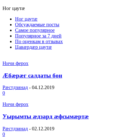
Ног цаутæ
Ног цаутæ
Обсуждаемые посты
Самое популярное
Популярное за 7 дней
По оценкам в отзывах
Цавæрдæр цаутæ
Ничи ферох
Ӕбӕрӕг салдаты бон
Рæстдзинад
-
04.12.2019
0
Ничи ферох
Уырымты ӕдзард ӕфсымӕртӕ
Рæстдзинад
-
02.12.2019
0