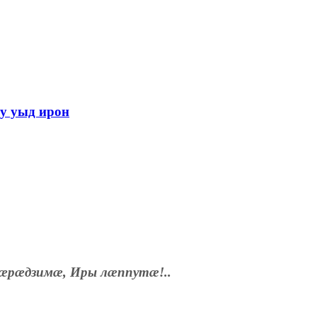
у уыд ирон
æрæдзимæ, Иры лæппутæ!..