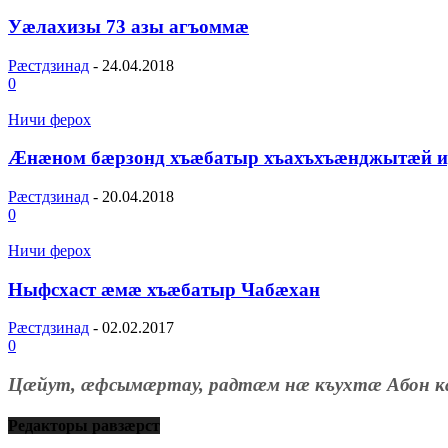
Уӕлахизы 73 азы агъоммӕ
Рæстдзинад
-
24.04.2018
0
Ничи ферох
Æнæном бæрзонд хъæбатыр хъахъхъæнджытæй и
Рæстдзинад
-
20.04.2018
0
Ничи ферох
Ныфсхаст æмæ хъæбатыр Чабæхан
Рæстдзинад
-
02.02.2017
0
Цæйут, æфсымæртау, радтæм нæ къухтæ Абон к
Редакторы равзæрст