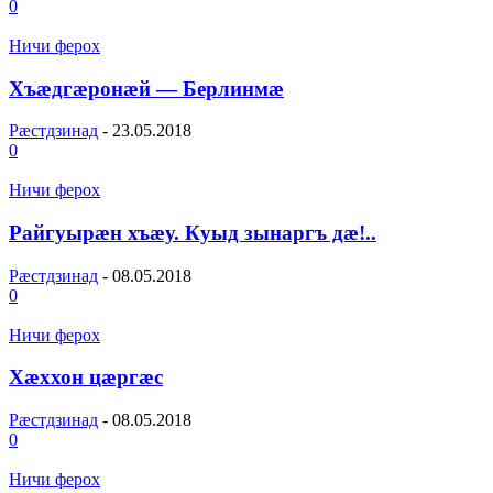
0
Ничи ферох
Хъæдгæронæй — Берлинмæ
Рæстдзинад
-
23.05.2018
0
Ничи ферох
Райгуырæн хъæу. Куыд зынаргъ дæ!..
Рæстдзинад
-
08.05.2018
0
Ничи ферох
Хæххон цæргæс
Рæстдзинад
-
08.05.2018
0
Ничи ферох