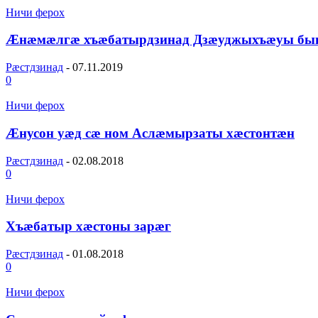
Ничи ферох
Ӕнӕмӕлгӕ хъӕбатырдзинад Дзӕуджыхъӕуы б
Рæстдзинад
-
07.11.2019
0
Ничи ферох
Æнусон уæд сæ ном Аслæмырзаты хæстонтæн
Рæстдзинад
-
02.08.2018
0
Ничи ферох
Хъæбатыр хæстоны зарæг
Рæстдзинад
-
01.08.2018
0
Ничи ферох