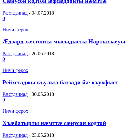
Сæнусон кодтой æфсæддонты нæмттæ
Рæстдзинад
-
04.07.2018
0
Ничи ферох
Æдзард хæстонты мысыдысты Нартыхъæуы
Рæстдзинад
-
26.06.2018
0
Ничи ферох
Рейхстаджы къулыл баззади йæ къухфыст
Рæстдзинад
-
30.05.2018
0
Ничи ферох
Хъæбатырты нæмттæ сæнусон кодтой
Рæстдзинад
-
23.05.2018