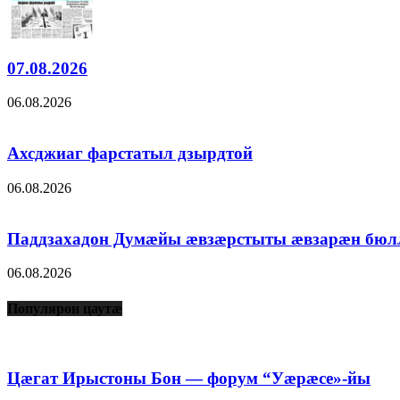
07.08.2026
06.08.2026
Ахсджиаг фарстатыл дзырдтой
06.08.2026
Паддзахадон Думæйы æвзæрстыты æвзарæн бюл
06.08.2026
Популярон цаутæ
Цæгат Ирыстоны Бон — форум “Уæрæсе»-йы