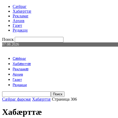
Сæйраг
Хабæрттæ
Рекламæ
Архив
Газет
Редакци
Поиск
07.08.2026
Сæйраг
Хабæрттæ
Рекламæ
Архив
Газет
Редакци
Сæйраг фарсмæ
Хабæрттæ
Страница 306
Хабæрттæ