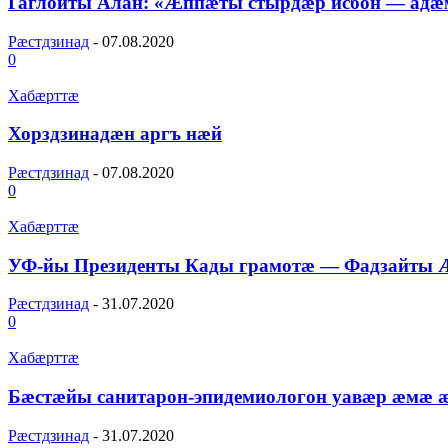
Гаглойты Алан: «Ӕппӕты стырдӕр исбон — адӕ
Рæстдзинад
-
07.08.2020
0
Хабæрттæ
Хорздзинадӕн аргъ нӕй
Рæстдзинад
-
07.08.2020
0
Хабæрттæ
УФ-йы Президенты Кады грамотæ — Фадзайты 
Рæстдзинад
-
31.07.2020
0
Хабæрттæ
Бæстæйы санитарон-эпидемиологон уавæр æмæ
Рæстдзинад
-
31.07.2020