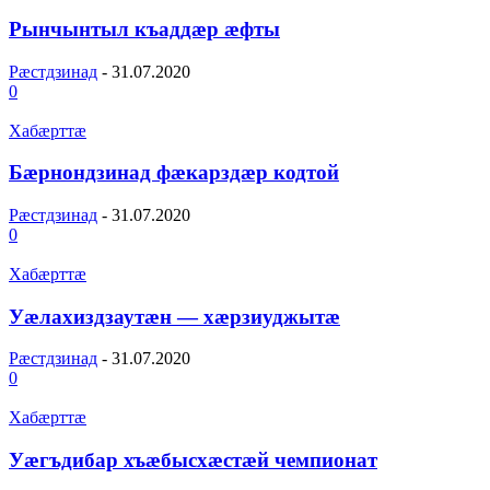
Рынчынтыл къаддæр æфты
Рæстдзинад
-
31.07.2020
0
Хабæрттæ
Бæрнондзинад фæкарздæр кодтой
Рæстдзинад
-
31.07.2020
0
Хабæрттæ
Уæлахиздзаутæн — хæрзиуджытæ
Рæстдзинад
-
31.07.2020
0
Хабæрттæ
Уæгъдибар хъæбысхæстæй чемпионат