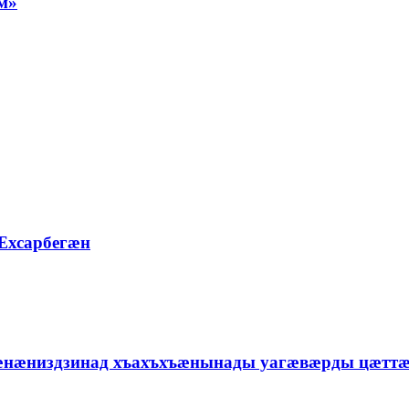
м»
Æхсарбегæн
 æнæниздзинад хъахъхъæнынады уагæвæрды цæтт