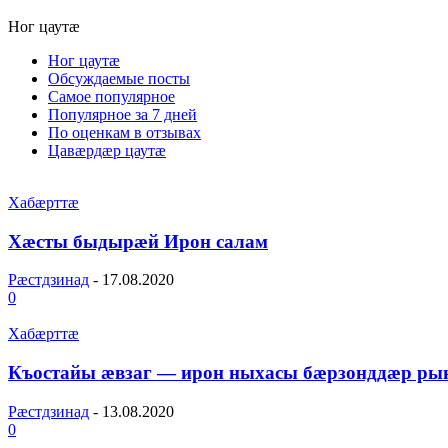
Ног цаутæ
Ног цаутæ
Обсуждаемые посты
Самое популярное
Популярное за 7 дней
По оценкам в отзывах
Цавæрдæр цаутæ
Хабæрттæ
Хӕсты быдырӕй Ирон салам
Рæстдзинад
-
17.08.2020
0
Хабæрттæ
Къостайы ӕвзаг — ирон ныхасы бӕрзонддӕр ры
Рæстдзинад
-
13.08.2020
0