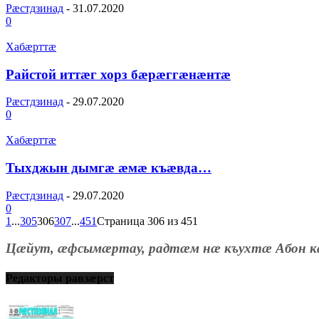
Рæстдзинад
-
31.07.2020
0
Хабæрттæ
Райстой иттæг хорз бæрæггæнæнтæ
Рæстдзинад
-
29.07.2020
0
Хабæрттæ
Тыхджын дымгæ æмæ къæвда…
Рæстдзинад
-
29.07.2020
0
1
...
305
306
307
...
451
Страница 306 из 451
Цæйут, æфсымæртау, радтæм нæ къухтæ Абон к
Редакторы равзæрст