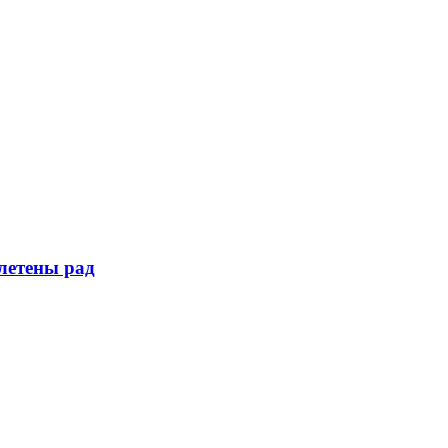
летены рад