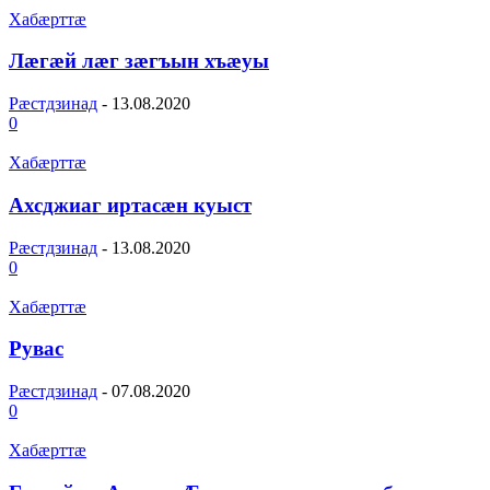
Хабæрттæ
Лӕгӕй лӕг зӕгъын хъӕуы
Рæстдзинад
-
13.08.2020
0
Хабæрттæ
Ахсджиаг иртасӕн куыст
Рæстдзинад
-
13.08.2020
0
Хабæрттæ
Рувас
Рæстдзинад
-
07.08.2020
0
Хабæрттæ