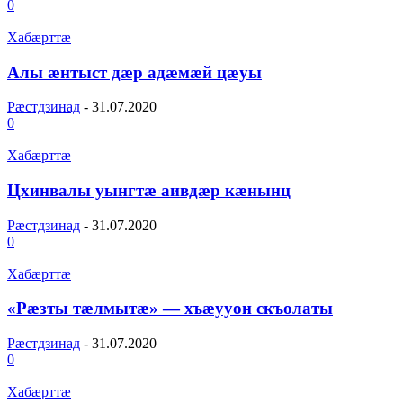
0
Хабæрттæ
Алы æнтыст дæр адæмæй цæуы
Рæстдзинад
-
31.07.2020
0
Хабæрттæ
Цхинвалы уынгтæ аивдæр кæнынц
Рæстдзинад
-
31.07.2020
0
Хабæрттæ
«Рæзты тæлмытæ» — хъæууон скъолаты
Рæстдзинад
-
31.07.2020
0
Хабæрттæ