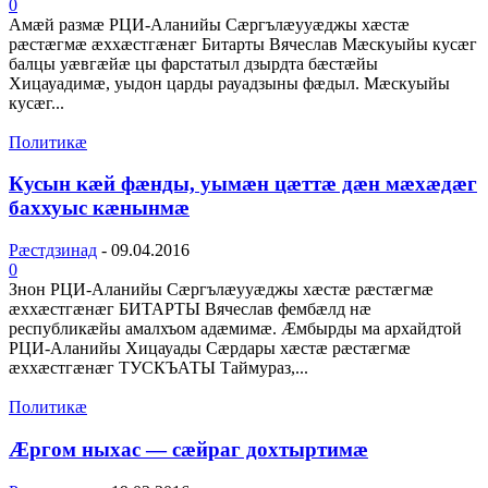
0
Амæй размæ РЦИ-Аланийы Сæргълæууæджы хæстæ
рæстæгмæ æххæстгæнæг Битарты Вячеслав Мæскуыйы кусæг
балцы уæвгæйæ цы фарстатыл дзырдта бæстæйы
Хицауадимæ, уыдон царды рауадзыны фæдыл. Мæскуыйы
кусæг...
Политикæ
Кусын кæй фæнды, уымæн цæттæ дæн мæхæдæг
баххуыс кæнынмæ
Рæстдзинад
-
09.04.2016
0
Знон РЦИ-Аланийы Сæргълæууæджы хæстæ рæстæгмæ
æххæстгæнæг БИТАРТЫ Вячеслав фембæлд нæ
республикæйы амалхъом адæмимæ. Æмбырды ма архайдтой
РЦИ-Аланийы Хицауады Сæрдары хæстæ рæстæгмæ
æххæстгæнæг ТУСКЪАТЫ Таймураз,...
Политикæ
Æргом ныхас — сæйраг дохтыртимæ