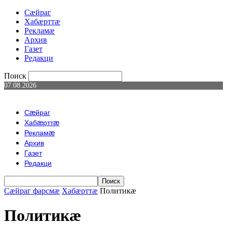
Сæйраг
Хабæрттæ
Рекламæ
Архив
Газет
Редакци
Поиск
07.08.2026
Сæйраг
Хабæрттæ
Рекламæ
Архив
Газет
Редакци
Сæйраг фарсмæ
Хабæрттæ
Политикæ
Политикæ