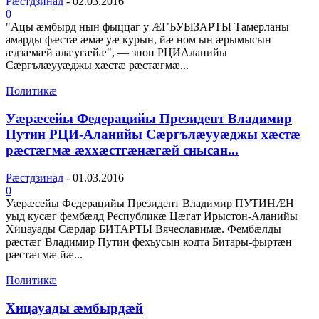
Рæстдзинад
-
02.03.2016
0
"Ацы æмбырд нын фыццаг у ÆГЪУЫЗАРТЫ Тамерланы
амарды фæстæ æмæ уæ курын, йæ ном ын æрымысын
æдзæмæй алæугæйæ", — знон РЦИАланийы
Сæргълæууæджы хæстæ рæстæгмæ...
Политикæ
Уæрæсейы Федерацийы Президент Владимир
Путин РЦИ-Аланийы Сæргълæууæджы хæстæ
рæстæгмæ æххæстгæнæгæй снысан...
Рæстдзинад
-
01.03.2016
0
Уæрæсейы Федерацийы Президент Владимир ПУТИНÆН
уыд кусæг фембæлд Республикæ Цæгат Ирыстон-Аланийы
Хицауады Сæрдар БИТАРТЫ Вячеславимæ. Фембæлды
рæстæг Владимир Путин фехъусын кодта Битары-фыртæн
рæстæгмæ йæ...
Политикæ
Хицауады æмбырдæй