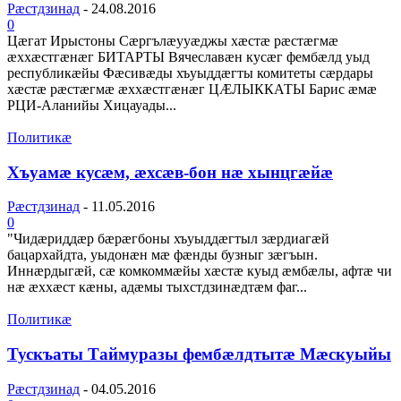
Рæстдзинад
-
24.08.2016
0
Цæгат Ирыстоны Сæргълæууæджы хæстæ рæстæгмæ
æххæстгæнæг БИТАРТЫ Вячеславæн кусæг фембæлд уыд
республикæйы Фæсивæды хъуыддæгты комитеты сæрдары
хæстæ рæстæгмæ æххæстгæнæг ЦÆЛЫККАТЫ Барис æмæ
РЦИ-Аланийы Хицауады...
Политикæ
Хъуамæ кусæм, æхсæв-бон нæ хынцгæйæ
Рæстдзинад
-
11.05.2016
0
"Чидæриддæр бæрæгбоны хъуыддæгтыл зæрдиагæй
бацархайдта, уыдонæн мæ фæнды бузныг зæгъын.
Иннæрдыгæй, сæ комкоммæйы хæстæ куыд æмбæлы, афтæ чи
нæ æххæст кæны, адæмы тыхстдзинæдтæм фаг...
Политикæ
Тускъаты Таймуразы фембæлдтытæ Мæскуыйы
Рæстдзинад
-
04.05.2016