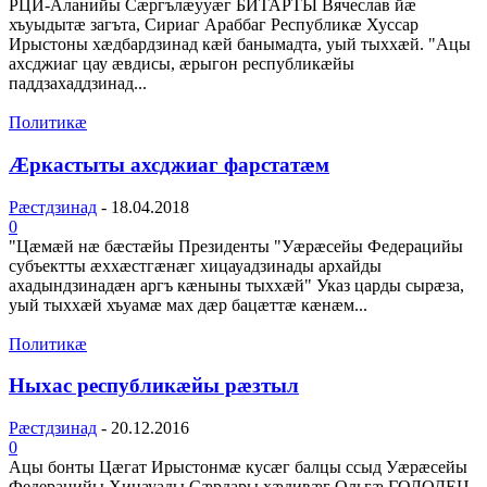
РЦИ-Аланийы Сæргълæууæг БИТАРТЫ Вячеслав йæ
хъуыдытæ загъта, Сириаг Араббаг Республикæ Хуссар
Ирыстоны хæдбардзинад кæй банымадта, уый тыххæй. "Ацы
ахсджиаг цау æвдисы, æрыгон республикæйы
паддзахаддзинад...
Политикæ
Æркастыты ахсджиаг фарстатæм
Рæстдзинад
-
18.04.2018
0
"Цæмæй нæ бæстæйы Президенты "Уæрæсейы Федерацийы
субъектты æххæстгæнæг хицауадзинады архайды
ахадындзинадæн аргъ кæныны тыххæй" Указ царды сырæза,
уый тыххæй хъуамæ мах дæр бацæттæ кæнæм...
Политикæ
Ныхас республикæйы рæзтыл
Рæстдзинад
-
20.12.2016
0
Ацы бонты Цæгат Ирыстонмæ кусæг балцы ссыд Уæрæсейы
Федерацийы Хицауады Сæрдары хæдивæг Ольгæ ГОЛОДЕЦ.