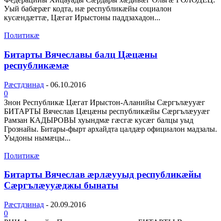
Уый бабæрæг кодта, нæ республикæйы социалон
кусæндæттæ, Цæгат Ирыстоны паддзахадон...
Политикæ
Битарты Вячеславы балц Цæцæны
республикæмæ
Рæстдзинад
-
06.10.2016
0
Знон Республикæ Цæгат Ирыстон-Аланийы Сæргълæууæг
БИТАРТЫ Вячеслав Цæцæны республикæйы Сæргълæууæг
Рамзан КАДЫРОВЫ хуындмæ гæсгæ кусæг балцы уыд
Грознайы. Битары-фырт архайдта цалдæр официалон мадзалы.
Уыдоны нымæцы...
Политикæ
Битарты Вячеслав æрлæууыд республикæйы
Сæргълæууæджы бынаты
Рæстдзинад
-
20.09.2016
0