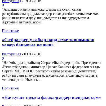
Рæстдзинад
-
19.03.2016
0
"Алцыдæр нæм куыд хорз у, æмæ ма суанг сыхаг
республикæты цæрджытæ дæр сæхи дзæбæх кæнынмæ мах
рынчындæттæм цæуынц, уыдæттыл нæ дзурдзыстæм.
Æргомæй зæгъæм, абон...
Политикæ
«Сæйрагдæр у сабыр цард æмæ экономикон
уавæр банывыл кæнын»
Рæстдзинад
-
03.03.2016
0
"Не 'мбырды архайынц Уæрæсейы Федерацийы Президенты
Æххæстбарджын минæвар Цæгат Кавказы федералон зылды
Сергей МЕЛИКОВ, республикæйы разамынд, депутаттæ,
районты сæргълæуджытæ, æхсæнадон, политикон партиты
минæвæрттæ. Ныхасы...
Политикæ
«Нæ куыст ноджы фæахадгæдæр кæндзыстæм»