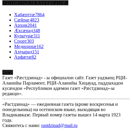
ПОПУЛЯРОН КАТЕГОРИТÆ
Хабæрттæ
7864
Сæйраг
4823
Архив
2041
Æхсæнад
348
Культурæ
311
Спорт
303
Медицинæ
162
Ахуырад
151
Арфæтæ
82
Газет
Газет «Рæстдзинад» - ы официалон сайт. Газет уадзынц РЦИ-
Аланийы Парламент, РЦИ-Аланийы Хицауад, паддзахадон
кусæндон «Республикон адæмон газет «Рæстдзинад»-ы
редакци».
«Растдзинад» — ежедневная газета (кроме воскресенья и
понедельника) на осетинском языке, выходящая во
Владикавказе. Первый номер газеты вышел 14 марта 1923
года.
Свяжитесь с нами:
rastdzinad@mail.ru