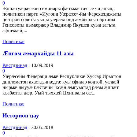
0
Æппæтуæрæсеон семинары фæткмæ гæсгæ чи ацыд,
политикон парти «Иугонд Уæрæсе»-йы Фарсхæцджыты
центрон советы уыцы уæрæхгонд æмбырды партийы
Генсоветы нымæрдæр Владимир Якушев куыд загъта,
афтæмæй,...
Политикæ
Ӕнгом ӕмархайды 11 азы
Рæстдзинад
-
10.09.2019
0
Уӕрӕсейы Федераци ӕмӕ Республикӕ Хуссар Ирыстон
дипломатон ахастдзинӕдтӕ куы сфидар кодтой, уӕдӕй
нырмӕ дыууӕ бӕстӕйы 'хсӕн ӕмгуыстад рӕзы ӕппӕт
къабӕзты дӕр. Уый тыххӕй Цхинвалы сӕ...
Политикæ
Историон цау
Рæстдзинад
-
30.05.2018
0