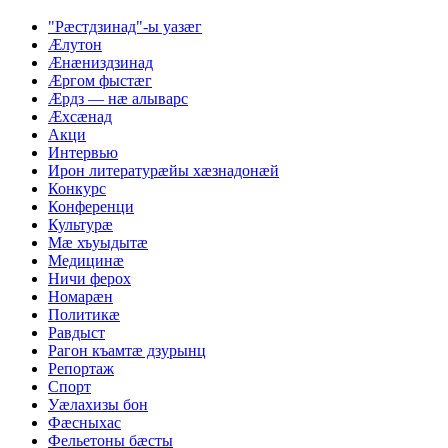
"Рæстдзинад"-ы уазæг
Æлутон
Æнæниздзинад
Æргом фыстæг
Æрдз — нæ алыварс
Æхсæнад
Акци
Интервью
Ирон литературæйы хæзнадонæй
Конкурс
Конференци
Культурæ
Мæ хъуыдытæ
Медицинæ
Ничи ферох
Номарæн
Политикæ
Равдыст
Рагон къамтæ дзурынц
Репортаж
Спорт
Уæлахизы бон
Фæсныхас
Фельетоны бæсты