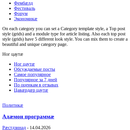
Фембæлд
Фестиваль
Форум
Экономикæ
On each category you can set a Category template style, a Top post
style (grids) and a module type for article listing. Also each top post
style (grids) have 5 different look style. You can mix them to create a
beautiful and unique category page.
Ног цаутæ
Ног цаутæ
Обсуждаемые посты
Самое популярное
Популярное за 7 дней
По оценкам в отзывах
Цавæрдæр цаутæ
Политикæ
Адæмон программæ
Рæстдзинад
-
14.04.2026