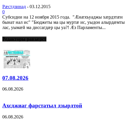
Рæстдзинад
-
03.12.2015
0
Субсидии на 12 ноября 2015 года. "Æнæхъуаджы хæрдзтæн
бынат нал ис" "Бюджеты ма цы муртæ ис, уыдон алырдæмты
лас, уымæй ма диссагдæр цы уа?! Æз Парламенты...
Редакторы равзæрст
07.08.2026
06.08.2026
Ахсджиаг фарстатыл дзырдтой
06.08.2026