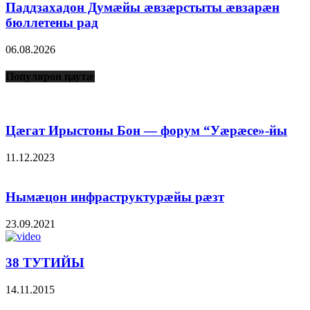
Паддзахадон Думæйы æвзæрстыты æвзарæн
бюллетены рад
06.08.2026
Популярон цаутæ
Цæгат Ирыстоны Бон — форум “Уæрæсе»-йы
11.12.2023
Нымæцон инфраструктурæйы рæзт
23.09.2021
38 ТУТИЙЫ
14.11.2015