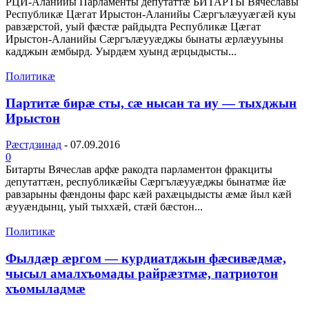
РЦИ-Аланийы Парламенты депутаттæ БИТАРТЫ Вячеславы
Республикæ Цæгат Ирыстон-Аланийы Сæргълæууæгæй куы
равзæрстой, уый фæстæ райдыдта Республикæ Цæгат
Ирыстон-Аланийы Сæргълæууæджы бынаты æрлæууыны
кадджын æмбырд. Уырдæм хуынд æрцыдысты...
Политикæ
Партитæ бирæ сты, сæ нысан та иу — тыхджын
Ирыстон
Рæстдзинад
-
07.09.2016
0
Битарты Вячеслав арфæ ракодта парламентон фракциты
депутаттæн, республикæйы Сæргълæууæджы бынатмæ йæ
равзарыны фæндоны фарс кæй рахæцыдысты æмæ йыл кæй
æууæндынц, уый тыххæй, стæй бæстон...
Политикæ
Фылдæр æргом — курдиатджын фæсивæдмæ,
чысыл амалхъомады райрæзтмæ, патриотон
хъомыладмæ