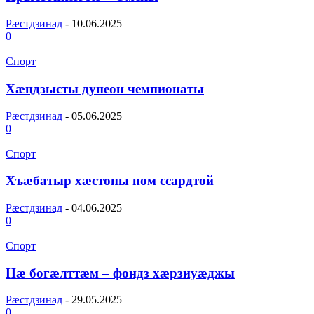
Рæстдзинад
-
10.06.2025
0
Спорт
Хæцдзысты дунеон чемпионаты
Рæстдзинад
-
05.06.2025
0
Спорт
Хъæбатыр хæстоны ном ссардтой
Рæстдзинад
-
04.06.2025
0
Спорт
Нæ богæлттæм – фондз хæрзиуæджы
Рæстдзинад
-
29.05.2025
0