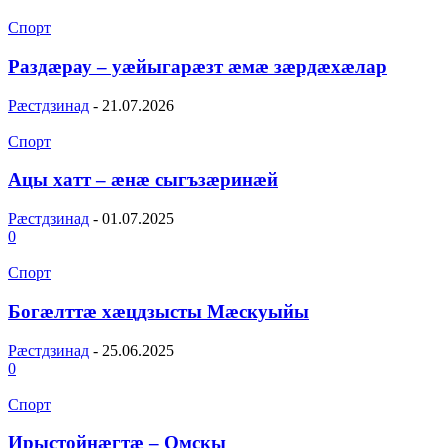
Спорт
Раздæрау – уæйыгарæзт æмæ зæрдæхæлар
Рæстдзинад
-
21.07.2026
Спорт
Ацы хатт – æнæ сыгъзæринæй
Рæстдзинад
-
01.07.2025
0
Спорт
Богæлттæ хæцдзысты Мæскуыйы
Рæстдзинад
-
25.06.2025
0
Спорт
Ирыстойнæгтæ – Омскы