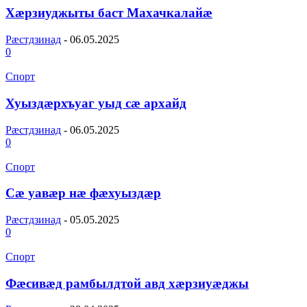
Хæрзиуджыты баст Махачкалайæ
Рæстдзинад
-
06.05.2025
0
Спорт
Хуыздæрхъуаг уыд сæ архайд
Рæстдзинад
-
06.05.2025
0
Спорт
Сæ уавæр нæ фæхуыздæр
Рæстдзинад
-
05.05.2025
0
Спорт
Фæсивæд рамбылдтой авд хæрзиуæджы