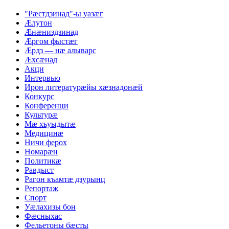
"Рæстдзинад"-ы уазæг
Æлутон
Æнæниздзинад
Æргом фыстæг
Æрдз — нæ алыварс
Æхсæнад
Акци
Интервью
Ирон литературæйы хæзнадонæй
Конкурс
Конференци
Культурæ
Мæ хъуыдытæ
Медицинæ
Ничи ферох
Номарæн
Политикæ
Равдыст
Рагон къамтæ дзурынц
Репортаж
Спорт
Уæлахизы бон
Фæсныхас
Фельетоны бæсты